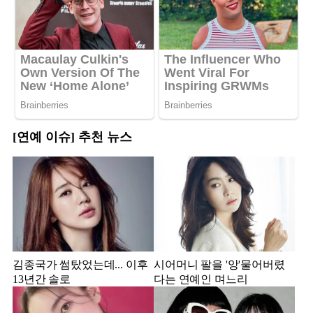
[연예 이슈] 추천 뉴스
김종국가 썸탔었는데... 이후
시어머니 팔을 '앙'물어버렸
13년간 솔로
다는 연예인 며느리