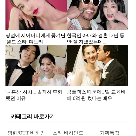
명절에 시어머니에게 쫓겨난
한국인 아내와 결혼 13년 동
'월드 스타' 며느리
안 잘 지냈었는데...
'나혼산' 하차... 솔직히 후회
콤플렉스 때문에.. 딸 교육비
했던 이유
에 6억 원 썼다는 배우
카테고리 바로가기
영화/OTT 비하인
스타 비하인드
기획특집