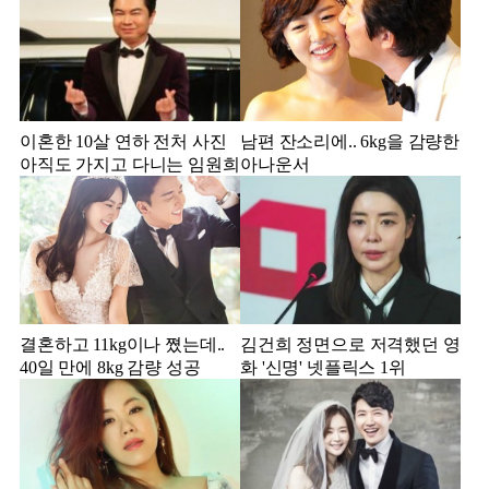
이혼한 10살 연하 전처 사진
남편 잔소리에.. 6kg을 감량한
아직도 가지고 다니는 임원희
아나운서
결혼하고 11kg이나 쪘는데..
김건희 정면으로 저격했던 영
40일 만에 8kg 감량 성공
화 '신명' 넷플릭스 1위