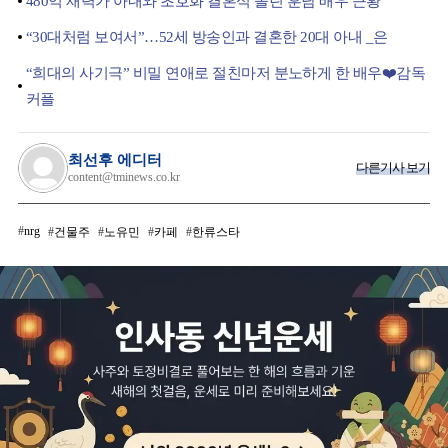
480억 재력가 아내와 초호화 결혼식 올린 훈남 배우 근황
“30대처럼 보여서”…52세 방송인과 결혼한 20대 아내 _은
“희대의 사기극” 비밀 연애로 절친마저 분노하게 한 배우❤️감독
커플
최선후 에디터
다른기사 보기
content@tminews.co.kr
nrg
건물주
노유민
카페
한류스타