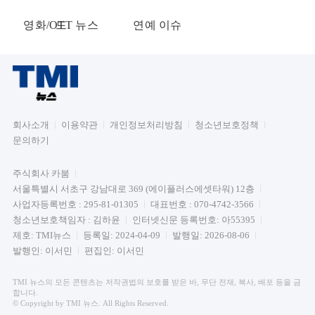
영화/OTT 뉴스
드
연예 이슈
회사소개
이용약관
개인정보처리방침
청소년보호정책
문의하기
주식회사 카붐
서울특별시 서초구 강남대로 369 (에이플러스에셋타워) 12층
사업자등록번호 : 295-81-01305
대표번호 : 070-4742-3566
청소년보호책임자 : 김하윤
인터넷신문 등록번호: 아55395
제호: TMI뉴스
등록일: 2024-04-09
발행일: 2026-08-06
발행인: 이서민
편집인: 이서민
TMI 뉴스의 모든 콘텐츠는 저작권법의 보호를 받은 바, 무단 전재, 복사, 배포 등을 금
합니다.
© Copyright by TMI 뉴스. All Rights Reserved.