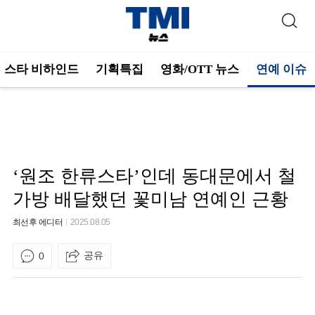
스타 비하인드
기획특집
영화/OTT 뉴스
연예 이슈
‘원조 한류스타’인데 동대문에서 철
가방 배달했던 꽃미남 연예인 근황
최선후 에디터
2025.08.05
공유
0