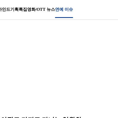
하인드
기획특집
영화/OTT 뉴스
연예 이슈