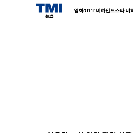
영화/OTT 비하인드
스타 비