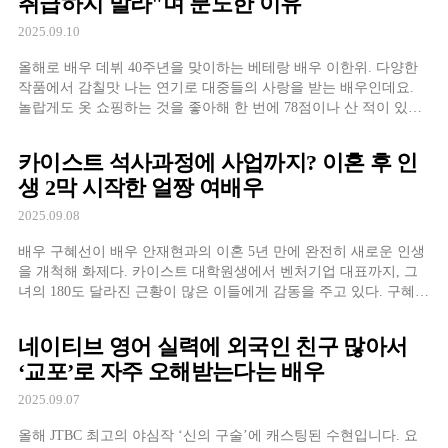
취급하지 말라"며 분노한 이유
2025.09.10
올해로 배우 데뷔 40주년을 맞이하는 베테랑 배우 이한위. 다양한
작품에서 감칠맛 나는 연기로 대중들의 사랑을 받는 배우인데요.
놀랍게도 옷 쇼핑하는 것을 좋아해 한 번에 78점이나 산 적이 있는
것은 물론, 한 명품 브랜드에서 3억 원어치의 옷을 산 적도 있다고
합니
카이스트 석사과정에 사업까지? 이혼 후 인
생 2막 시작한 얼짱 여배우
2025.09.08
배우 구혜선이 배우 안재현과의 이혼 5년 만에 완전히 새로운 인생
을 개척해 화제다. 카이스트 대학원생에서 벤처기업 대표까지, 그
녀의 180도 달라진 근황이 많은 이들에게 감동을 주고 있다. 구혜선
은 현재 카이스트 과학저널리즘 대학원 석사 과정에 재학 중이다.
연예계에서 활동하던 그녀가 과학 분야로 진로를 바꾼 것은 많은
네이티브 영어 실력에 외국인 친구 많아서
이들에게 놀라움을 안겼다. 7월 2일
‘교포’로 자주 오해받는다는 배우
2025.09.07
올해 JTBC 최고의 야심작 ‘신의 구술’에 캐스팅된 수현입니다. 요