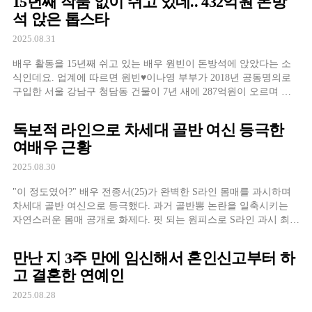
15년째 작품 없이 쉬고 있데.. 432억원 돈방
듣기 싫어한다며 성격을 더욱
석 앉은 톱스타
2025.08.31
배우 활동을 15년째 쉬고 있는 배우 원빈이 돈방석에 앉았다는 소
식인데요. 업계에 따르면 원빈♥이나영 부부가 2018년 공동명의로
구입한 서울 강남구 청담동 건물이 7년 새에 287억원이 오르며 현
재 가치 432억원을 기록했습니다. 시세 차익으로 이른바 '돈방석에
앉았다'는 근황이 전해졌는데요. 부부는 2018년 2월 145억원을 들
독보적 라인으로 차세대 골반 여신 등극한
여 수인분당선 압구정로데
여배우 근황
2025.08.30
"이 정도였어?" 배우 전종서(25)가 완벽한 S라인 몸매를 과시하며
차세대 골반 여신으로 등극했다. 과거 골반뽕 논란을 일축시키는
자연스러운 몸매 공개로 화제다. 핏 되는 원피스로 S라인 과시 최근
공개된 전종서의 사진에서는 몸에 딱 맞는 원피스를 입고 완벽한 S
라인 몸매를 자랑하는 모습이 담겼다. 특히 잘록한 허리에서 이어
만난 지 3주 만에 임신해서 혼인신고부터 하
지는 풍만한 골반 라인이 시선을
고 결혼한 연예인
2025.08.28