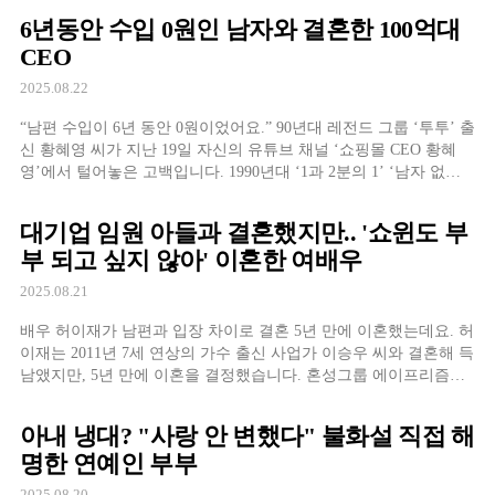
후 결혼을 결심했죠. "평소 정준호 같은 스타일을 좋아하지 않았
6년동안 수입 0원인 남자와 결혼한 100억대
다"고 밝힌 이하정은
CEO
2025.08.22
“남편 수입이 6년 동안 0원이었어요.” 90년대 레전드 그룹 ‘투투’ 출
신 황혜영 씨가 지난 19일 자신의 유튜브 채널 ‘쇼핑몰 CEO 황혜
영’에서 털어놓은 고백입니다. 1990년대 ‘1과 2분의 1’ ‘남자 없이
잘 살아’ 등 히트곡을 남긴 혼성그룹 투투의 메인 보컬로 이름을 알
린 황혜영 씨는, 그룹 해체 후 우울증과 공황장애로 긴 암흑기를 겪
대기업 임원 아들과 결혼했지만.. '쇼윈도 부
었습니
부 되고 싶지 않아' 이혼한 여배우
2025.08.21
배우 허이재가 남편과 입장 차이로 결혼 5년 만에 이혼했는데요. 허
이재는 2011년 7세 연상의 가수 출신 사업가 이승우 씨와 결혼해 득
남앴지만, 5년 만에 이혼을 결정했습니다. 혼성그룹 에이프리즘으
로 활동했던 이승우는 오리온그룹 총괄대표이사의 아들로 알려졌
있죠. 당시 전 남편은 "내조와 육아에 전념하길 바랐던 저와 연기를
아내 냉대? "사랑 안 변했다" 불화설 직접 해
하고 싶어 하는 전처 사이의 입장
명한 연예인 부부
2025.08.20