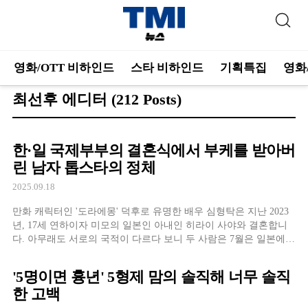
영화/OTT 비하인드
스타 비하인드
기획특집
영화
최선후 에디터
(212 Posts)
한·일 국제부부의 결혼식에서 부케를 받아버
린 남자 톱스타의 정체
2025.09.18
만화 캐릭터인 '도라에몽' 덕후로 유명한 배우 심형탁은 지난 2023
년, 17세 연하이자 미모의 일본인 아내인 히라이 사야와 결혼합니
다. 아무래도 서로의 국적이 다르다 보니 두 사람은 7월은 일본에
서, 8월은 한국에서 총 두 번의 결혼식을 진행합니다. 일본 결혼식
에서는 심형탁의 절친인 배우 이상우가 참석해 의리를 빛내기도 했
'5명이면 흉년' 5형제 맘의 솔직해 너무 솔직
는데요. 한국에서 진행된 결혼식에
한 고백