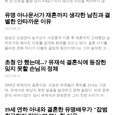
뷔 전 프로필 촬영 당시 45kg가 되지 않으면 사진을 찍어주지 않겠
다고 했다"고 밝혔다. 당시 몸무게가 60kg이었던 지효는 이 요구에
따라 하루 4시간씩 운동하며 15kg 감량에 성공했다. 연습생 시절 지
유명 아나운서가 재혼까지 생각한 남친과 결
효는 특히 등산 다이어
별한 안타까운 이유
2025.09.12
방송인 오정연이 농구선수 서장훈과 이혼 후 재혼까지 고려했던 남
자친구와 헤어진 이유를 공개해 화제를 모으고 있다. 결혼 시기를
둘러싼 견해 차이가 이별의 결정적 원인이었다는 그의 솔직한 고백
이 많은 이들의 공감과 안타까움을 자아내고 있다. 2년간의 진지한
교제, 그러나... 오정연은 최근 방송에서 서장훈과 이혼 후 만났던
초청 안 했는데...? 유재석 결혼식에 등장한
남자친구에 대해 처음으로 상세히
잊지 못할 손님의 정체
2025.09.11
2008년 유재석의 결혼식장. 수많은 하객들이 축하를 건네는 가운
데, 유재석은 예상치 못한 얼굴을 발견하고 깜짝 놀랐다. 바로 문희
준의 어머니였다. 당시 유재석과 문희준은 그리 친한 사이가 아니
었고, 문희준 본인은 초대받지도 않았던 상황이었다. 엄마 나 대신
좀... KBS2 '해피투게더4'에서 공개된 이 에피소드의 뒷이야기는 더
19세 연하 아내와 결혼한 유명배우가 "잡범
욱 감동적이었다. 문희준은