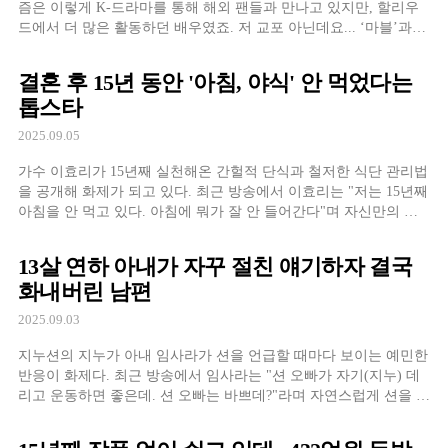
즘은 이렇게 K-드라마를 통해 해외 팬들과 만나고 있지만, 할리우
드에서 더 많은 활동하던 배우였죠. 저 교포 아닌데요... ‘마블’과
‘신비한 동물’ 같이 할리우드 최강의 프랜차이즈에서 ‘연기’를 한다
는 것은 영어실력이 단순히 ‘회화’ 수준이 아니라는 증거입니다. 해
결혼 후 15년 동안 '아침, 야식' 안 먹었다는
외 인터뷰나 관련 예능에
톱스타
2025.09.05
가수 이효리가 15년째 실천해온 간헐적 단식과 철저한 식단 관리법
을 공개해 화제가 되고 있다. 최근 방송에서 이효리는 "저는 15년째
아침을 안 먹고 있다. 아침에 뭐가 잘 안 들어간다"며 자신만의 식
습관을 털어놓았다. 그는 "하루에 두 끼를 먹는데 점심은 12시에,
저녁은 6시에 먹고 그 이후로는 아무것도 먹지 않는다"고 설명했
13살 연하 아내가 자꾸 절친 얘기하자 결국
다. 남편 이상순과 함께하는
화내버린 남편
2025.09.03
지누션의 지누가 아내 임사라가 션을 언급할 때마다 보이는 예민한
반응이 화제다. 최근 방송에서 임사라는 "션 오빠가 자기(지누) 데
리고 운동하면 좋은데. 션 오빠는 바쁘데?"라며 자연스럽게 션을 언
급했다. 하지만 지누는 즉시 불만스러운 표정으로 "왜 자꾸 션 얘기
를 하지?"라며 불편함을 드러냈다. 임사라는 남편이 불편한 이야길