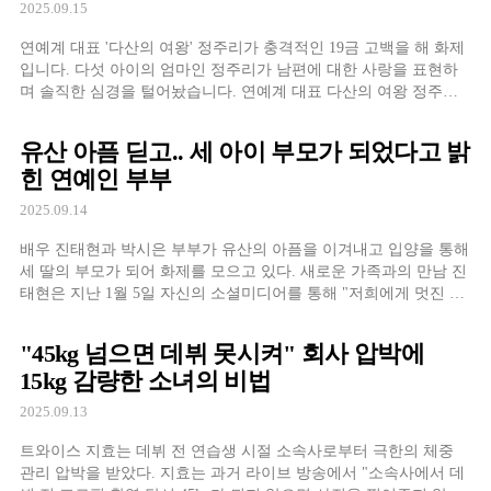
2025.09.15
연예계 대표 '다산의 여왕' 정주리가 충격적인 19금 고백을 해 화제
입니다. 다섯 아이의 엄마인 정주리가 남편에 대한 사랑을 표현하
며 솔직한 심경을 털어놨습니다. 연예계 대표 다산의 여왕 정주리
는 연예계에서 '다산의 여왕'으로 불리며 많은 관심을 받고 있습니
다. 현재 다섯 아이의 엄마로 활발한 방송 활동을 하며, 육아와 일을
유산 아픔 딛고.. 세 아이 부모가 되었다고 밝
병행하는 워킹맘의 대표적인 인물
힌 연예인 부부
2025.09.14
배우 진태현과 박시은 부부가 유산의 아픔을 이겨내고 입양을 통해
세 딸의 부모가 되어 화제를 모으고 있다. 새로운 가족과의 만남 진
태현은 지난 1월 5일 자신의 소셜미디어를 통해 "저희에게 멋진 양
딸들이 생겼다"며 두 딸을 새롭게 입양했다는 소식을 전했다. 새로
가족이 된 두 딸은 경기도청 엘리트 마라톤 선수와 제주도에서 간
"45kg 넘으면 데뷔 못시켜" 회사 압박에
호사 준비를 앞두고 있는 미래의
15kg 감량한 소녀의 비법
2025.09.13
트와이스 지효는 데뷔 전 연습생 시절 소속사로부터 극한의 체중
관리 압박을 받았다. 지효는 과거 라이브 방송에서 "소속사에서 데