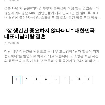
결혼 15년 차 유진♥기태영 부부가 불화설에 직접 입을 열었습니다.
유진과 기태영은 MBC '인연만들기'에서 만나 1년 반 열애 후 2011
년 결혼에 골인했는데요. 슬하에 두 딸 로희, 로린 양을 두고 있죠.
연예계 잉꼬부부로 유명한 이들은 최근 "기태영이 유진을 냉대한
다"는 루머를 듣고 황당함을 감추지 못했는데요. 기태영은 "연애 시
"잘 생긴건 중요하지 않다더니" 대한민국
절의 사랑과 지금의 사
대표미남이랑 결혼
2025.08.18
미남 배우 장동건을 남편으로 둔 배우 고소영이 "남자 얼굴이 뭐가
중요하냐"는 발언으로 화제가 되고 있습니다. 고소영은 최근 자신
의 유튜브 채널을 개설하고 팬들과 소통 중인데요. '남자의 외모 VS
성격'을 두고 고민하는 사연을 받은 그녀는 "얼굴이 뭐가 중요하
냐"고 반응해 공감을 얻지 못했죠. "남자를 만날 때는 진짜 사랑해
주고, 얘기를 잘 받아주는 사
1
2
3
4
5
6
11
>
…