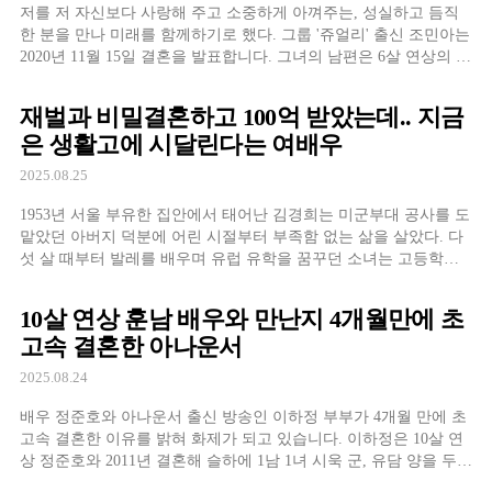
저를 저 자신보다 사랑해 주고 소중하게 아껴주는, 성실하고 듬직
한 분을 만나 미래를 함께하기로 했다. 그룹 '쥬얼리' 출신 조민아는
2020년 11월 15일 결혼을 발표합니다. 그녀의 남편은 6살 연상의 피
트니스 센터 관장이며 두 사람은 이미 혼인신고를 했다고 전했는데
요. 혼인신고를 먼저 한 이유는 바로 두 사람 사이에 소중한 2세가
재벌과 비밀결혼하고 100억 받았는데.. 지금
찾아왔기 때문입니다.
은 생활고에 시달린다는 여배우
2025.08.25
1953년 서울 부유한 집안에서 태어난 김경희는 미군부대 공사를 도
맡았던 아버지 덕분에 어린 시절부터 부족함 없는 삶을 살았다. 다
섯 살 때부터 발레를 배우며 유럽 유학을 꿈꾸던 소녀는 고등학교
졸업을 앞두고 장난처럼 본 방송국 탤런트 시험에 덜컥 합격하게
된다. 1973년 무렵, 20살의 김경희는 한 파티에서 인생의 전환점이
10살 연상 훈남 배우와 만난지 4개월만에 초
될 만남을 갖게 된다. 파티
고속 결혼한 아나운서
2025.08.24
배우 정준호와 아나운서 출신 방송인 이하정 부부가 4개월 만에 초
고속 결혼한 이유를 밝혀 화제가 되고 있습니다. 이하정은 10살 연
상 정준호와 2011년 결혼해 슬하에 1남 1녀 시욱 군, 유담 양을 두고
있는데요. 첫 만남 후 조용히 비밀연애를 했던 두 사람은 7번 만남