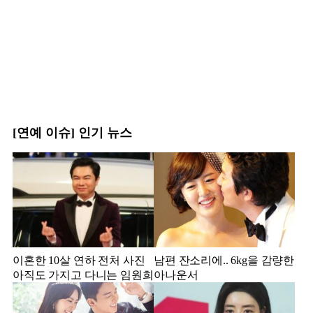
[연예 이슈] 인기 뉴스
이혼한 10살 연하 전처 사진
남편 잔소리에.. 6kg을 감량한
아직도 가지고 다니는 임원희
아나운서