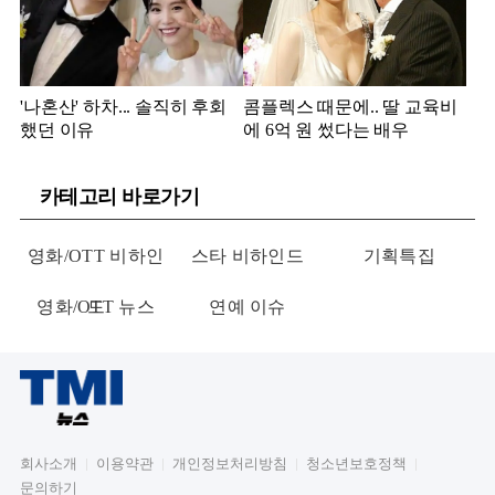
'나혼산' 하차... 솔직히 후회
콤플렉스 때문에.. 딸 교육비
했던 이유
에 6억 원 썼다는 배우
카테고리 바로가기
영화/OTT 비하인
스타 비하인드
기획특집
영화/OTT 뉴스
드
연예 이슈
회사소개
이용약관
개인정보처리방침
청소년보호정책
문의하기