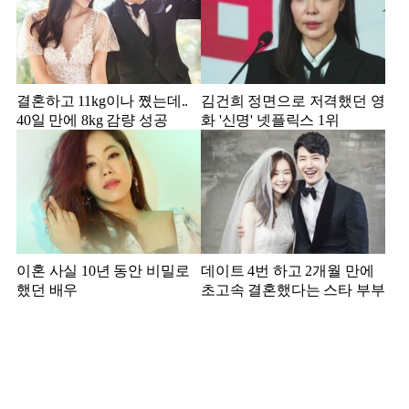
결혼하고 11kg이나 쪘는데..
김건희 정면으로 저격했던 영
40일 만에 8kg 감량 성공
화 '신명' 넷플릭스 1위
이혼 사실 10년 동안 비밀로
데이트 4번 하고 2개월 만에
했던 배우
초고속 결혼했다는 스타 부부