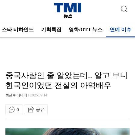
스타 비하인드
기획특집
영화/OTT 뉴스
연예 이슈
중국사람인 줄 알았는데.. 알고 보니
한국인이었던 전설의 아역배우
최선후 에디터
2025.07.14
공유
0