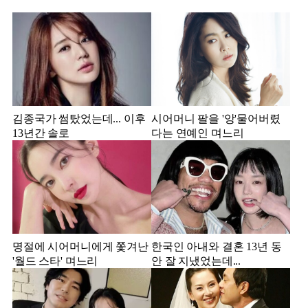
김종국가 썸탔었는데... 이후
시어머니 팔을 '앙'물어버렸
13년간 솔로
다는 연예인 며느리
명절에 시어머니에게 쫓겨난
한국인 아내와 결혼 13년 동
'월드 스타' 며느리
안 잘 지냈었는데...