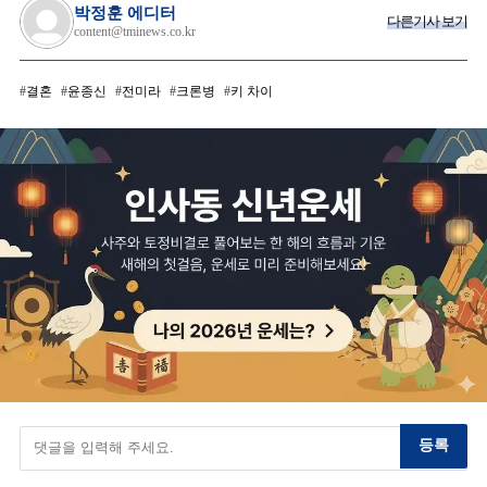
박정훈 에디터
다른기사 보기
content@tminews.co.kr
결혼
윤종신
전미라
크론병
키 차이
등록