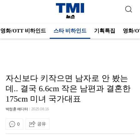
영화/OTT 비하인드
스타 비하인드
기획특집
영화/O
자신보다 키작으면 남자로 안 봤는
데.. 결국 6.6cm 작은 남편과 결혼한
175cm 미녀 국가대표
박정훈 에디터
2025.08.16
공유
0