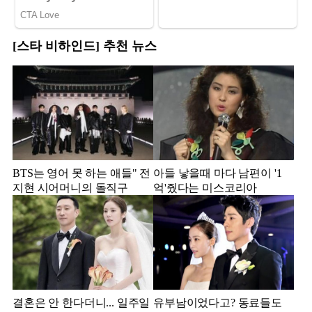
[스타 비하인드] 추천 뉴스
BTS는 영어 못 하는 애들" 전
아들 낳을때 마다 남편이 '1
지현 시어머니의 돌직구
억'줬다는 미스코리아
결혼은 안 한다더니... 일주일
유부남이었다고? 동료들도