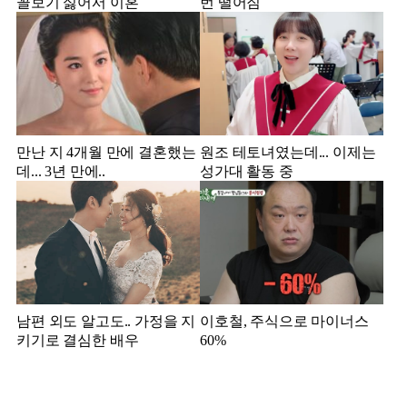
꼴보기 싫어서 이혼
번 떨어짐
만난 지 4개월 만에 결혼했는
원조 테토녀였는데... 이제는
데... 3년 만에..
성가대 활동 중
남편 외도 알고도.. 가정을 지
이호철, 주식으로 마이너스
키기로 결심한 배우
60%