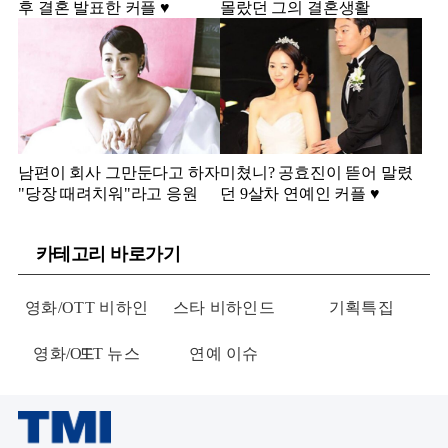
후 결혼 발표한 커플 ♥️
몰랐던 그의 결혼생활
남편이 회사 그만둔다고 하자
미쳤니? 공효진이 뜯어 말렸
"당장 때려치워"라고 응원
던 9살차 연예인 커플 ♥️
카테고리 바로가기
영화/OTT 비하인
스타 비하인드
기획특집
영화/OTT 뉴스
드
연예 이슈