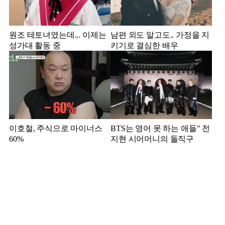
원조 테토녀였는데... 이제는
남편 외도 알고도.. 가정을 지
성가대 활동 중
키기로 결심한 배우
이호철, 주식으로 마이너스
BTS는 영어 못 하는 애들" 전
60%
지현 시어머니의 돌직구