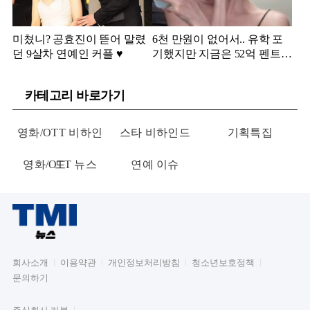
미쳤니? 공효진이 뜯어 말렸
6천 만원이 없어서.. 유학 포
던 9살차 연예인 커플 ♥️
기했지만 지금은 52억 펜트하
우스 주인
카테고리 바로가기
영화/OTT 비하인
스타 비하인드
기획특집
영화/OTT 뉴스
드
연예 이슈
회사소개
이용약관
개인정보처리방침
청소년보호정책
문의하기