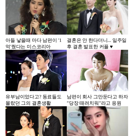
아들 낳을때 마다 남편이 '1
결혼은 안 한다더니... 일주일
억'줬다는 미스코리아
후 결혼 발표한 커플 ♥️
유부남이었다고? 동료들도
남편이 회사 그만둔다고 하자
몰랐던 그의 결혼생활
"당장 때려치워"라고 응원