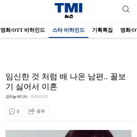
영화/OTT 비하인드
스타 비하인드
기획특집
영화/O
임신한 것 처럼 배 나온 남편.. 꼴보
기 싫어서 이혼
김하늘 에디터
2026.03.26
공유
0