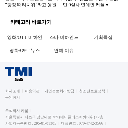
"당장 때려치워"라고 응원
던 9살차 연예인 커플 ♥️
카테고리 바로가기
영화/OTT 비하인
스타 비하인드
기획특집
영화/OTT 뉴스
드
연예 이슈
회사소개
이용약관
개인정보처리방침
청소년보호정책
문의하기
주식회사 카붐
서울특별시 서초구 강남대로 369 (에이플러스에셋타워) 12층
사업자등록번호 : 295-81-01305
대표번호 : 070-4742-3566