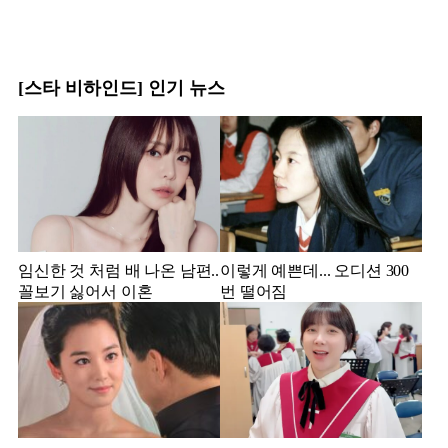
[스타 비하인드] 인기 뉴스
임신한 것 처럼 배 나온 남편..
이렇게 예쁜데... 오디션 300
꼴보기 싫어서 이혼
번 떨어짐