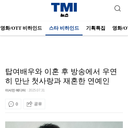
영화/OTT 비하인드
스타 비하인드
기획특집
영화/O
탑여배우와 이혼 후 방송에서 우연
히 만난 첫사랑과 재혼한 연예인
이서민 에디터
2025.07.31
공유
0