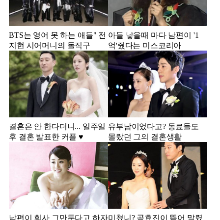
BTS는 영어 못 하는 애들" 전
아들 낳을때 마다 남편이 '1
지현 시어머니의 돌직구
억'줬다는 미스코리아
결혼은 안 한다더니... 일주일
유부남이었다고? 동료들도
후 결혼 발표한 커플 ♥️
몰랐던 그의 결혼생활
남편이 회사 그만둔다고 하자
미쳤니? 공효진이 뜯어 말렸