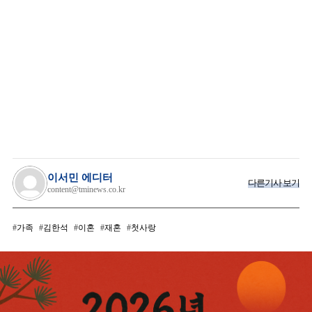
이서민 에디터
다른기사 보기
content@tminews.co.kr
가족
김한석
이혼
재혼
첫사랑