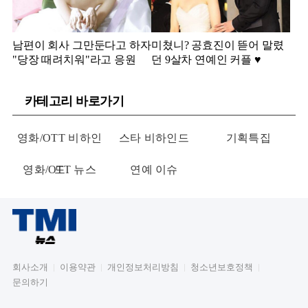
남편이 회사 그만둔다고 하자
미쳤니? 공효진이 뜯어 말렸
"당장 때려치워"라고 응원
던 9살차 연예인 커플 ♥️
카테고리 바로가기
영화/OTT 비하인
스타 비하인드
기획특집
영화/OTT 뉴스
드
연예 이슈
회사소개
이용약관
개인정보처리방침
청소년보호정책
문의하기