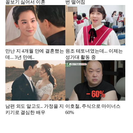
꼴보기 싫어서 이혼
번 떨어짐
만난 지 4개월 만에 결혼했는
원조 테토녀였는데... 이제는
데... 3년 만에..
성가대 활동 중
남편 외도 알고도.. 가정을 지
이호철, 주식으로 마이너스
키기로 결심한 배우
60%