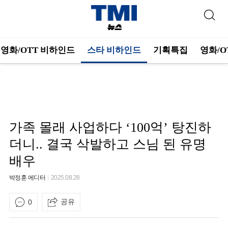
영화/OTT 비하인드
스타 비하인드
기획특집
영화/O
가족 몰래 사업하다 ‘100억’ 탕진하
더니.. 결국 삭발하고 스님 된 유명
배우
박정훈 에디터
2025.08.28
공유
0