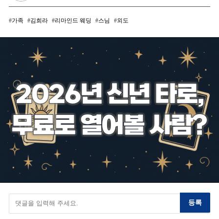
가족
김희라
리마인드 웨딩
스님
외도
등록