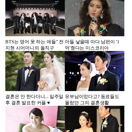
BTS는 영어 못 하는 애들" 전
아들 낳을때 마다 남편이 '1
지현 시어머니의 돌직구
억'줬다는 미스코리아
결혼은 안 한다더니... 일주일
유부남이었다고? 동료들도
후 결혼 발표한 커플 ♥️
몰랐던 그의 결혼생활