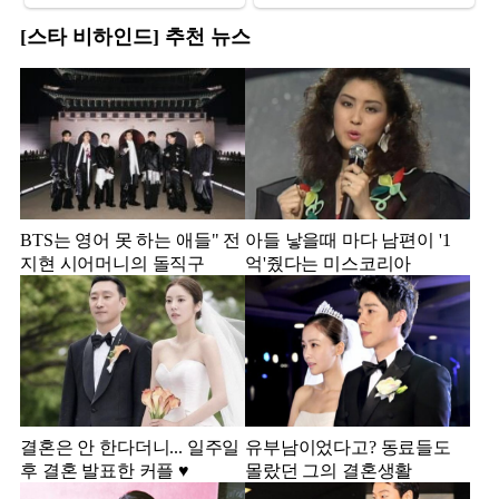
[스타 비하인드] 추천 뉴스
BTS는 영어 못 하는 애들" 전
아들 낳을때 마다 남편이 '1
지현 시어머니의 돌직구
억'줬다는 미스코리아
결혼은 안 한다더니... 일주일
유부남이었다고? 동료들도
후 결혼 발표한 커플 ♥️
몰랐던 그의 결혼생활