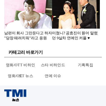
남편이 회사 그만둔다고 하자
미쳤니? 공효진이 뜯어 말렸
"당장 때려치워"라고 응원
던 9살차 연예인 커플 ♥️
카테고리 바로가기
영화/OTT 비하인
스타 비하인드
기획특집
영화/OTT 뉴스
드
연예 이슈