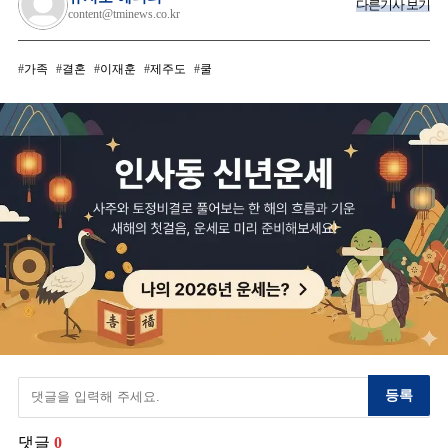
다른기사 보기
content@tminews.co.kr
가족
결혼
이재훈
제주도
쿨
등록
댓글
0