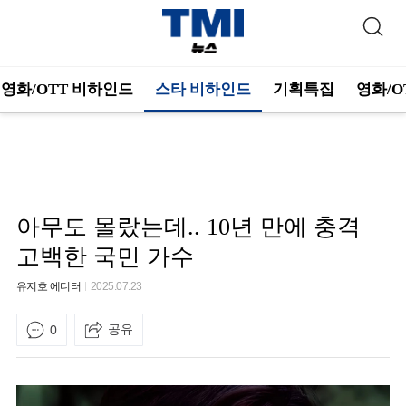
영화/OTT 비하인드
스타 비하인드
기획특집
영화/O
아무도 몰랐는데.. 10년 만에 충격
고백한 국민 가수
유지호 에디터
2025.07.23
공유
0