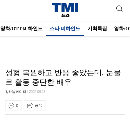
영화/OTT 비하인드
스타 비하인드
기획특집
영화/O
성형 복원하고 반응 좋았는데, 눈물
로 활동 중단한 배우
김하늘 에디터
2025.09.18
공유
0