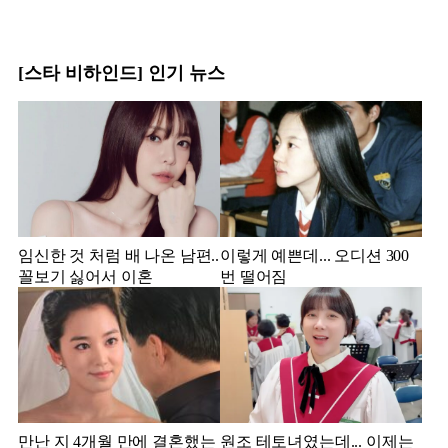
[스타 비하인드] 인기 뉴스
임신한 것 처럼 배 나온 남편..
이렇게 예쁜데... 오디션 300
꼴보기 싫어서 이혼
번 떨어짐
만난 지 4개월 만에 결혼했는
원조 테토녀였는데... 이제는