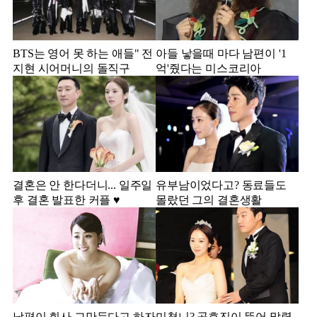
BTS는 영어 못 하는 애들" 전
아들 낳을때 마다 남편이 '1
지현 시어머니의 돌직구
억'줬다는 미스코리아
결혼은 안 한다더니... 일주일
유부남이었다고? 동료들도
후 결혼 발표한 커플 ♥️
몰랐던 그의 결혼생활
남편이 회사 그만둔다고 하자
미쳤니? 공효진이 뜯어 말렸