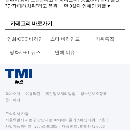
"당장 때려치워"라고 응원
던 9살차 연예인 커플 ♥️
카테고리 바로가기
영화/OTT 비하인
스타 비하인드
기획특집
영화/OTT 뉴스
드
연예 이슈
회사소개
이용약관
개인정보처리방침
청소년보호정책
문의하기
주식회사 카붐
서울특별시 서초구 강남대로 369 (에이플러스에셋타워) 12층
사업자등록번호 : 295-81-01305
대표번호 : 070-4742-3566