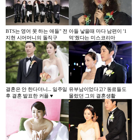
BTS는 영어 못 하는 애들" 전
아들 낳을때 마다 남편이 '1
지현 시어머니의 돌직구
억'줬다는 미스코리아
결혼은 안 한다더니... 일주일
유부남이었다고? 동료들도
후 결혼 발표한 커플 ♥️
몰랐던 그의 결혼생활