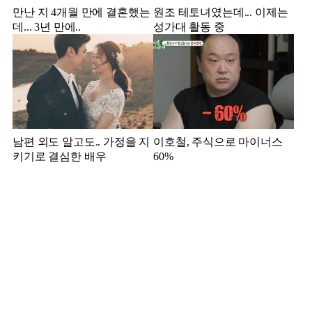
만난 지 4개월 만에 결혼했는
원조 테토녀였는데... 이제는
데... 3년 만에..
성가대 활동 중
남편 외도 알고도.. 가정을 지
이호철, 주식으로 마이너스
키기로 결심한 배우
60%