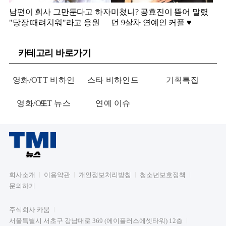
남편이 회사 그만둔다고 하자
미쳤니? 공효진이 뜯어 말렸
"당장 때려치워"라고 응원
던 9살차 연예인 커플 ♥️
카테고리 바로가기
영화/OTT 비하인
스타 비하인드
기획특집
영화/OTT 뉴스
드
연예 이슈
회사소개
이용약관
개인정보처리방침
청소년보호정책
문의하기
주식회사 카붐
서울특별시 서초구 강남대로 369 (에이플러스에셋타워) 12층