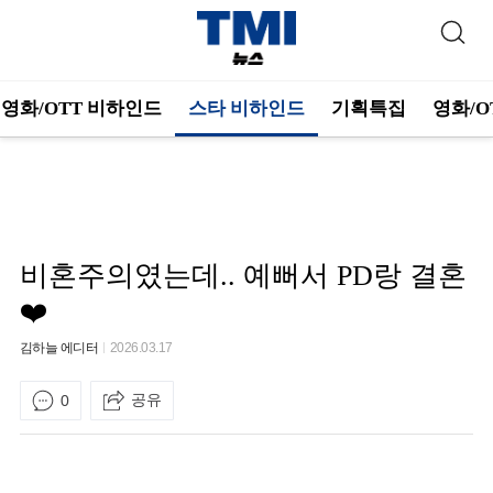
영화/OTT 비하인드
스타 비하인드
기획특집
영화/O
비혼주의였는데.. 예뻐서 PD랑 결혼
❤️
김하늘 에디터
2026.03.17
공유
0