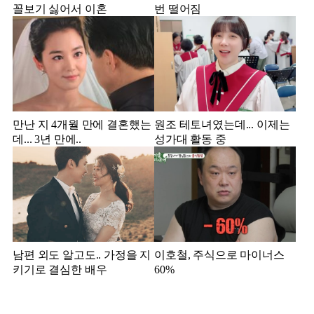
꼴보기 싫어서 이혼
번 떨어짐
만난 지 4개월 만에 결혼했는
원조 테토녀였는데... 이제는
데... 3년 만에..
성가대 활동 중
남편 외도 알고도.. 가정을 지
이호철, 주식으로 마이너스
키기로 결심한 배우
60%