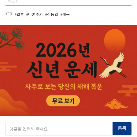
PD
결혼
비혼주의
신동엽
예능
등록