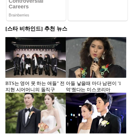
[스타 비하인드] 추천 뉴스
BTS는 영어 못 하는 애들" 전
아들 낳을때 마다 남편이 '1
지현 시어머니의 돌직구
억'줬다는 미스코리아