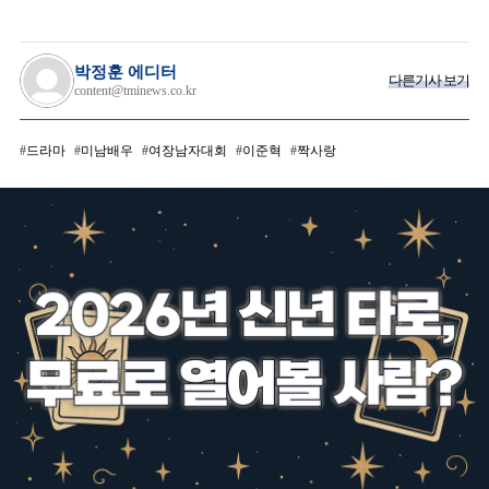
박정훈 에디터
다른기사 보기
content@tminews.co.kr
드라마
미남배우
여장남자대회
이준혁
짝사랑