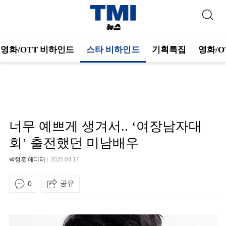
영화/OTT 비하인드
스타 비하인드
기획특집
영화/O
너무 예쁘게 생겨서.. ‘여장남자대
회’ 출전했던 미남배우
박정훈 에디터
2025.04.17
공유
0