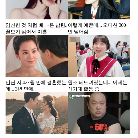
임신한 것 처럼 배 나온 남편..
이렇게 예쁜데... 오디션 300
꼴보기 싫어서 이혼
번 떨어짐
만난 지 4개월 만에 결혼했는
원조 테토녀였는데... 이제는
데... 3년 만에..
성가대 활동 중