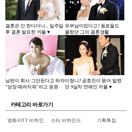
결혼은 안 한다더니... 일주일
유부남이었다고? 동료들도
후 결혼 발표한 커플 ♥️
몰랐던 그의 결혼생활
남편이 회사 그만둔다고 하자
미쳤니? 공효진이 뜯어 말렸
"당장 때려치워"라고 응원
던 9살차 연예인 커플 ♥️
카테고리 바로가기
영화/OTT 비하인
스타 비하인드
기획특집