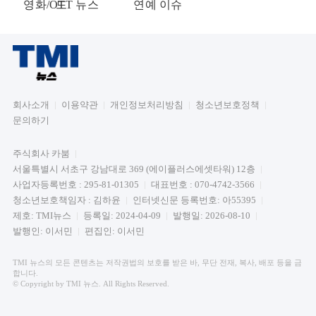
영화/OTT 뉴스
드
연예 이슈
회사소개
이용약관
개인정보처리방침
청소년보호정책
문의하기
주식회사 카붐
서울특별시 서초구 강남대로 369 (에이플러스에셋타워) 12층
사업자등록번호 : 295-81-01305
대표번호 : 070-4742-3566
청소년보호책임자 : 김하윤
인터넷신문 등록번호: 아55395
제호: TMI뉴스
등록일: 2024-04-09
발행일: 2026-08-10
발행인: 이서민
편집인: 이서민
TMI 뉴스의 모든 콘텐츠는 저작권법의 보호를 받은 바, 무단 전재, 복사, 배포 등을 금
합니다.
© Copyright by TMI 뉴스. All Rights Reserved.