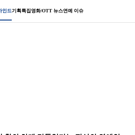
하인드
기획특집
영화/OTT 뉴스
연예 이슈