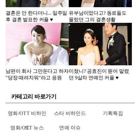
결혼은 안 한다더니... 일주일
유부남이었다고? 동료들도
후 결혼 발표한 커플 ♥️
몰랐던 그의 결혼생활
남편이 회사 그만둔다고 하자
미쳤니? 공효진이 뜯어 말렸
"당장 때려치워"라고 응원
던 9살차 연예인 커플 ♥️
카테고리 바로가기
영화/OTT 비하인
스타 비하인드
기획특집
영화/OTT 뉴스
드
연예 이슈