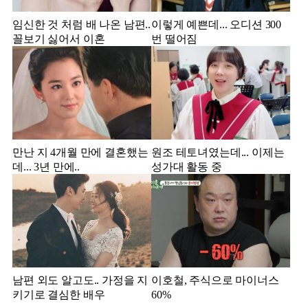
임신한 것 처럼 배 나온 남편..
이렇게 예쁜데... 오디션 300
꼴보기 싫어서 이혼
번 떨어짐
만난 지 4개월 만에 결혼했는
원조 테토녀였는데... 이제는
데... 3년 만에..
성가대 활동 중
남편 외도 알고도.. 가정을 지
이호철, 주식으로 마이너스
키기로 결심한 배우
60%