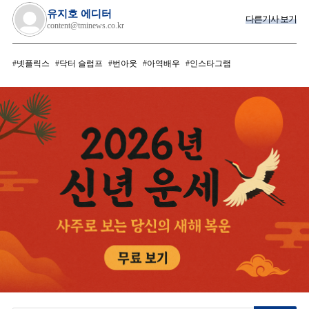
유지호 에디터
다른기사 보기
content@tminews.co.kr
넷플릭스
닥터 슬럼프
번아웃
아역배우
인스타그램