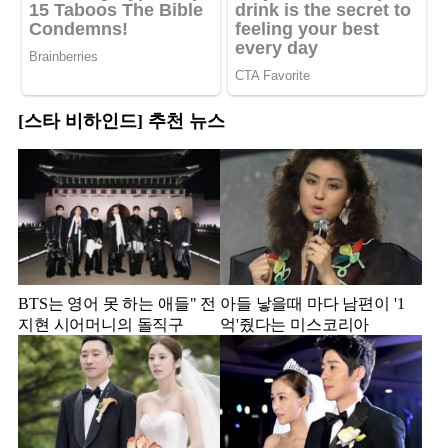
[스타 비하인드] 추천 뉴스
BTS는 영어 못 하는 애들" 전
아들 낳을때 마다 남편이 '1
지현 시어머니의 돌직구
억'줬다는 미스코리아