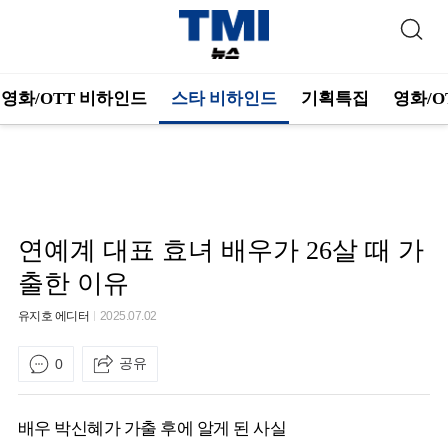
영화/OTT 비하인드
스타 비하인드
기획특집
영화/O
연예계 대표 효녀 배우가 26살 때 가
출한 이유
유지호 에디터
2025.07.02
공유
0
배우 박신혜가 가출 후에 알게 된 사실