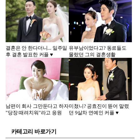
결혼은 안 한다더니... 일주일
유부남이었다고? 동료들도
후 결혼 발표한 커플 ♥️
몰랐던 그의 결혼생활
남편이 회사 그만둔다고 하자
미쳤니? 공효진이 뜯어 말렸
"당장 때려치워"라고 응원
던 9살차 연예인 커플 ♥️
카테고리 바로가기