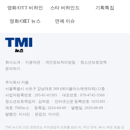
영화/OTT 비하인
스타 비하인드
기획특집
영화/OTT 뉴스
드
연예 이슈
회사소개
이용약관
개인정보처리방침
청소년보호정책
문의하기
주식회사 카붐
서울특별시 서초구 강남대로 369 (에이플러스에셋타워) 12층
사업자등록번호 : 295-81-01305
대표번호 : 070-4742-3566
청소년보호책임자 : 김하윤
인터넷신문 등록번호: 아55395
제호: TMI뉴스
등록일: 2024-04-09
발행일: 2026-08-09
발행인: 이서민
편집인: 이서민
TMI 뉴스의 모든 콘텐츠는 저작권법의 보호를 받은 바, 무단 전재, 복사, 배포 등을 금