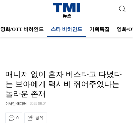
영화/OTT 비하인드
스타 비하인드
기획특집
영화/O
매니저 없이 혼자 버스타고 다녔다
는 보아에게 택시비 쥐어주었다는
놀라운 존재
이서민 에디터
2025.09.04
공유
0