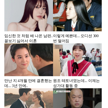
임신한 것 처럼 배 나온 남편..
이렇게 예쁜데... 오디션 300
꼴보기 싫어서 이혼
번 떨어짐
만난 지 4개월 만에 결혼했는
원조 테토녀였는데... 이제는
데... 3년 만에..
성가대 활동 중