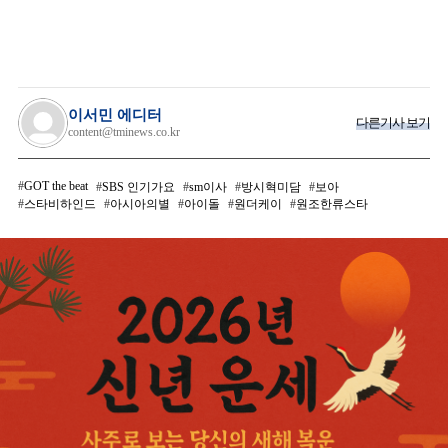
이서민 에디터
다른기사 보기
content@tminews.co.kr
GOT the beat
SBS 인기가요
sm이사
방시혁미담
보아
스타비하인드
아시아의별
아이돌
원더케이
원조한류스타