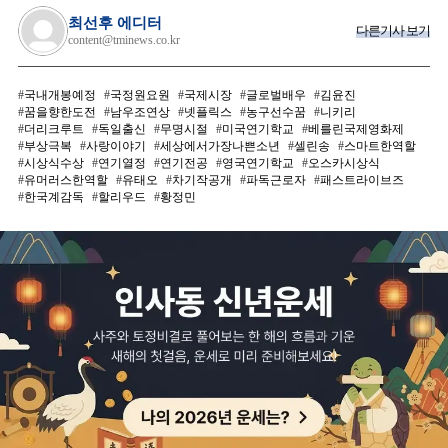
최선후 에디터
다른기사 보기
content@tminews.co.kr
국내개봉예정
국정원요원
국제시장
글로벌배우
김윤진
꿈을향한도전
남우조연상
넷플릭스
농구선수꿈
니키리
더리크루트
독일출신
무명시절
미국연기학교
베를린국제영화제
부상극복
사랑이야기
세상에서가장나쁜소년
셀린송
스마트한역할
시상식수상
연기열정
연기전공
영국연기학교
오스카시상식
유머러스한역할
유태오
차기작공개
파독근로자
패스트라이브즈
한국계감독
할리우드
황정민