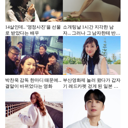
14살인데.. '영정사진'을 선물
소개팅날 1시간 지각한 남
로 받았다는 배우
자... 그러나 그 남자한테 반해
서 결혼한 미스코리아
박찬욱 감독 한마디 때문에...
부산영화제 놀러 왔다가 갑자
결말이 바뀌었다는 영화
기 레드카펫 걷게 된 일본 여
배우