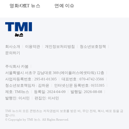
영화/OTT 뉴스
드
연예 이슈
회사소개
이용약관
개인정보처리방침
청소년보호정책
문의하기
주식회사 카붐
서울특별시 서초구 강남대로 369 (에이플러스에셋타워) 12층
사업자등록번호 : 295-81-01305
대표번호 : 070-4742-3566
청소년보호책임자 : 김하윤
인터넷신문 등록번호: 아55395
제호: TMI뉴스
등록일: 2024-04-09
발행일: 2026-08-08
발행인: 이서민
편집인: 이서민
TMI 뉴스의 모든 콘텐츠는 저작권법의 보호를 받은 바, 무단 전재, 복사, 배포 등을 금
합니다.
© Copyright by TMI 뉴스. All Rights Reserved.