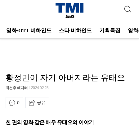
영화/OTT 비하인드
스타 비하인드
기획특집
영화
황정민이 자기 아버지라는 유태오
최선후 에디터
2024.02.28
공유
0
한 편의 영화 같은 배우 유태오의 이야기