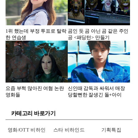
1위 했는데 부정 투표로 탈락
곰인 듯 곰 아닌 곰 같은 주인
한 연습생
공 <패딩턴> 만들기
요즘 부쩍 많아진 여혐 논란
신인때 감독과 싸워서 매장
영화들
당할뻔한 잘생긴 돌+아이
카테고리 바로가기
영화/OTT 비하인
스타 비하인드
기획특집