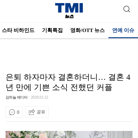
스타 비하인드
기획특집
영화/OTT 뉴스
연예 이슈
은퇴 하자마자 결혼하더니… 결혼 4
년 만에 기쁜 소식 전했던 커플
김하늘 에디터
2026.01.12
공유
0