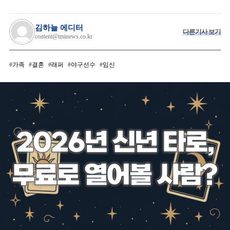
김하늘 에디터
다른기사 보기
content@tminews.co.kr
가족
결혼
래퍼
야구선수
임신