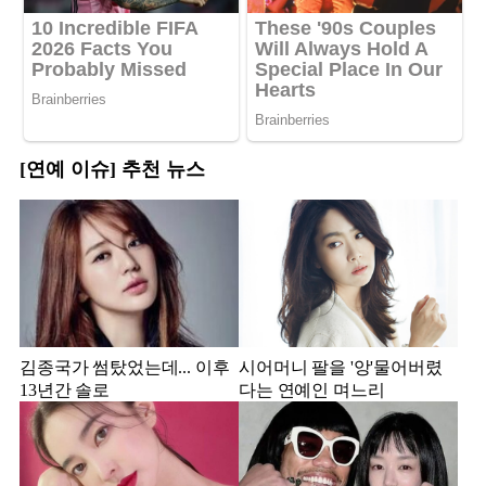
[연예 이슈] 추천 뉴스
김종국가 썸탔었는데... 이후
시어머니 팔을 '앙'물어버렸
13년간 솔로
다는 연예인 며느리