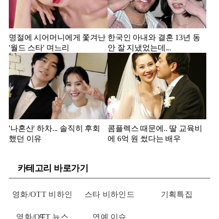
명절에 시어머니에게 쫓겨난
한국인 아내와 결혼 13년 동
'월드 스타' 며느리
안 잘 지냈었는데...
'나혼산' 하차... 솔직히 후회
콤플렉스 때문에.. 딸 교육비
했던 이유
에 6억 원 썼다는 배우
카테고리 바로가기
영화/OTT 비하인
스타 비하인드
기획특집
영화/OTT 뉴스
드
연예 이슈