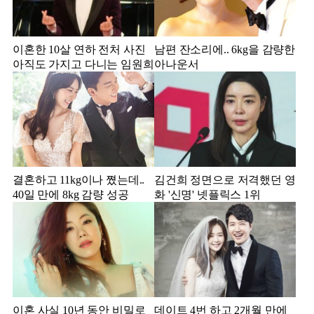
이혼한 10살 연하 전처 사진
남편 잔소리에.. 6kg을 감량한
아직도 가지고 다니는 임원희
아나운서
결혼하고 11kg이나 쪘는데..
김건희 정면으로 저격했던 영
40일 만에 8kg 감량 성공
화 '신명' 넷플릭스 1위
이혼 사실 10년 동안 비밀로
데이트 4번 하고 2개월 만에