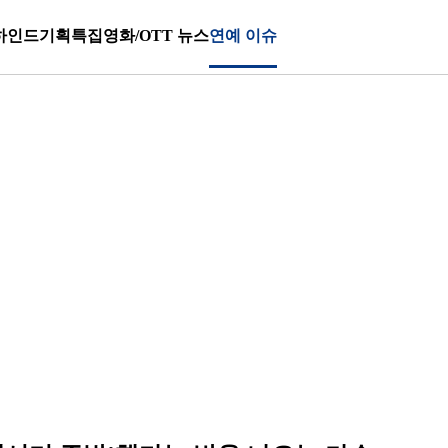
하인드
기획특집
영화/OTT 뉴스
연예 이슈