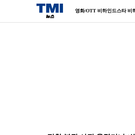
영화/OTT 비하인드
스타 비