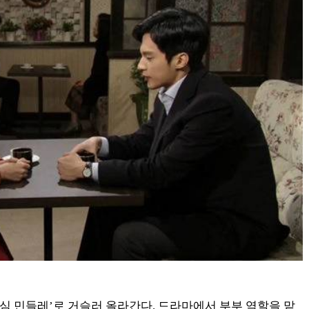
편단심 민들레’로 거슬러 올라간다. 드라마에서 부부 역할을 맡