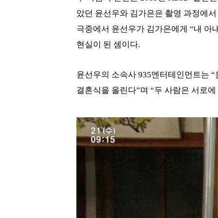
았던 윤선우와 김가은은 촬영 과정에서 
극중에서 윤선우가 김가은에게 “내 아
현실이 된 셈이다.
윤선우의 소속사 935엔터테인먼트는 “
결혼식을 올린다”며 “두 사람은 서로에