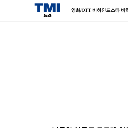
영화/OTT 비하인드
스타 비