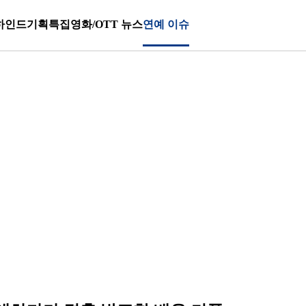
하인드
기획특집
영화/OTT 뉴스
연예 이슈