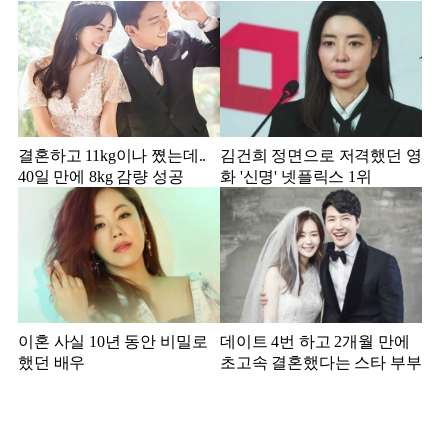
결혼하고 11kg이나 쪘는데..
김건희 정면으로 저격했던 영
40일 만에 8kg 감량 성공
화 '신명' 넷플릭스 1위
이혼 사실 10년 동안 비밀로
데이트 4번 하고 2개월 만에
했던 배우
초고속 결혼했다는 스타 부부