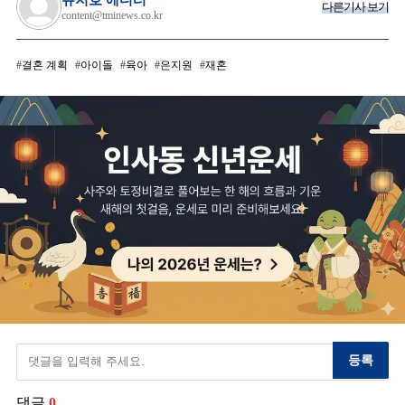
유지호 에디터
다른기사 보기
content@tminews.co.kr
결혼 계획
아이돌
육아
은지원
재혼
등록
댓글
0