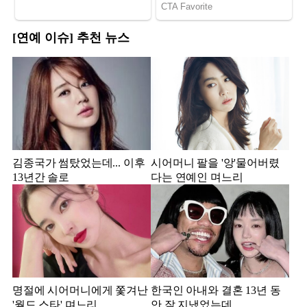
[연예 이슈] 추천 뉴스
김종국가 썸탔었는데... 이후
시어머니 팔을 '앙'물어버렸
13년간 솔로
다는 연예인 며느리
명절에 시어머니에게 쫓겨난
한국인 아내와 결혼 13년 동
'월드 스타' 며느리
안 잘 지냈었는데...