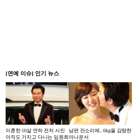
[연예 이슈] 인기 뉴스
이혼한 10살 연하 전처 사진
남편 잔소리에.. 6kg을 감량한
아직도 가지고 다니는 임원희
아나운서