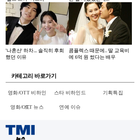
'나혼산' 하차... 솔직히 후회
콤플렉스 때문에.. 딸 교육비
했던 이유
에 6억 원 썼다는 배우
카테고리 바로가기
영화/OTT 비하인
스타 비하인드
기획특집
영화/OTT 뉴스
드
연예 이슈