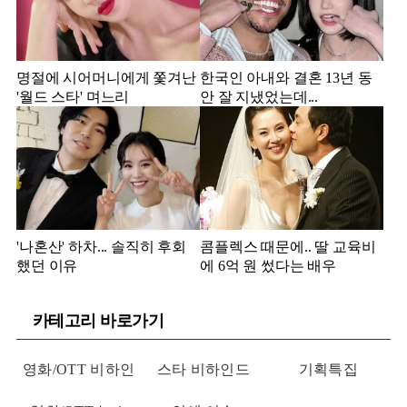
명절에 시어머니에게 쫓겨난
한국인 아내와 결혼 13년 동
'월드 스타' 며느리
안 잘 지냈었는데...
'나혼산' 하차... 솔직히 후회
콤플렉스 때문에.. 딸 교육비
했던 이유
에 6억 원 썼다는 배우
카테고리 바로가기
영화/OTT 비하인
스타 비하인드
기획특집