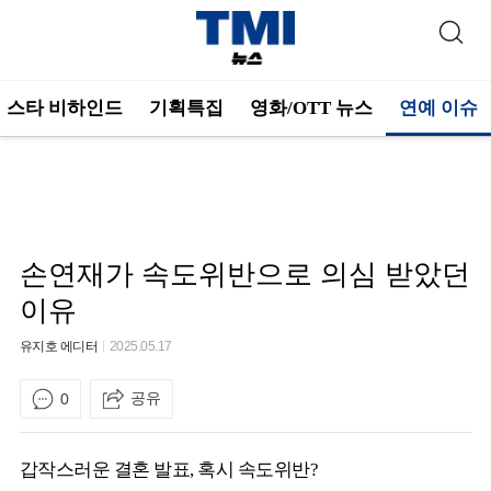
스타 비하인드
기획특집
영화/OTT 뉴스
연예 이슈
손연재가 속도위반으로 의심 받았던
이유
유지호 에디터
2025.05.17
공유
0
갑작스러운 결혼 발표, 혹시 속도위반?