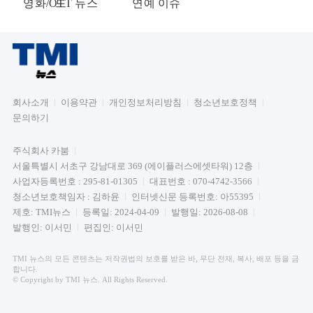
영화/OTT 뉴스
드
연예 이슈
회사소개
이용약관
개인정보처리방침
청소년보호정책
문의하기
주식회사 카붐
서울특별시 서초구 강남대로 369 (에이플러스에셋타워) 12층
사업자등록번호 : 295-81-01305
대표번호 : 070-4742-3566
청소년보호책임자 : 김하윤
인터넷신문 등록번호: 아55395
제호: TMI뉴스
등록일: 2024-04-09
발행일: 2026-08-08
발행인: 이서민
편집인: 이서민
TMI 뉴스의 모든 콘텐츠는 저작권법의 보호를 받은 바, 무단 전재, 복사, 배포 등을 금
합니다.
© Copyright by TMI 뉴스. All Rights Reserved.