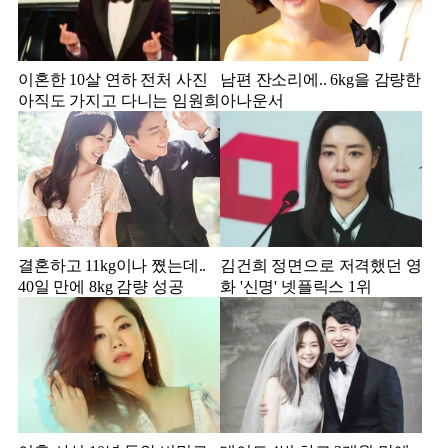
이혼한 10살 연하 전처 사진
남편 잔소리에.. 6kg을 감량한
아직도 가지고 다니는 임원희
아나운서
결혼하고 11kg이나 쪘는데..
김건희 정면으로 저격했던 영
40일 만에 8kg 감량 성공
화 '신명' 넷플릭스 1위