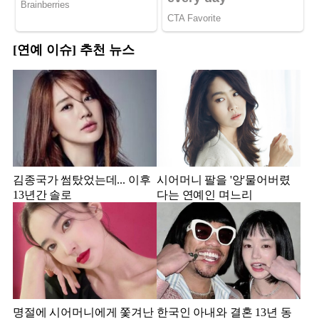
[연예 이슈] 추천 뉴스
김종국가 썸탔었는데... 이후
시어머니 팔을 '앙'물어버렸
13년간 솔로
다는 연예인 며느리
명절에 시어머니에게 쫓겨난
한국인 아내와 결혼 13년 동