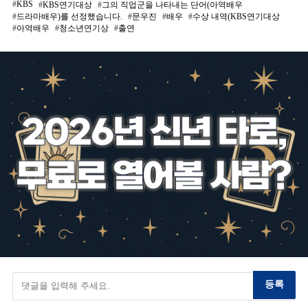
KBS
KBS연기대상
그의 직업군을 나타내는 단어(아역배우
드라마배우)를 선정했습니다.
문우진
배우
수상 내역(KBS연기대상
아역배우
청소년연기상
출연
등록