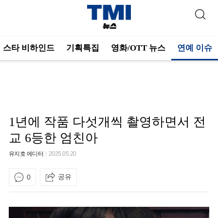
스타 비하인드
기획특집
영화/OTT 뉴스
연예 이슈
1년에 작품 다섯개씩 촬영하면서 전
교 6등한 엄친아
유지호 에디터
2025.05.20
공유
0