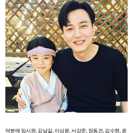
덕분에 임시완, 김남길, 이상윤, 서강준, 장동건, 김수현, 윤