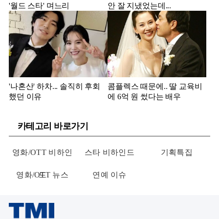
'월드 스타' 며느리
안 잘 지냈었는데...
'나혼산' 하차... 솔직히 후회
콤플렉스 때문에.. 딸 교육비
했던 이유
에 6억 원 썼다는 배우
카테고리 바로가기
영화/OTT 비하인
스타 비하인드
기획특집
영화/OTT 뉴스
드
연예 이슈