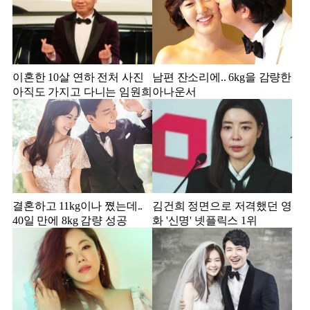
이혼한 10살 연하 전처 사진
남편 잔소리에.. 6kg을 감량한
아직도 가지고 다니는 임원희
아나운서
결혼하고 11kg이나 쪘는데..
김건희 정면으로 저격했던 영
40일 만에 8kg 감량 성공
화 '신명' 넷플릭스 1위