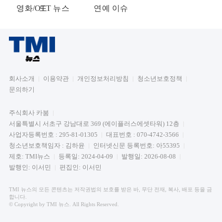
영화/OTT 뉴스
드
연예 이슈
회사소개
이용약관
개인정보처리방침
청소년보호정책
문의하기
주식회사 카붐
서울특별시 서초구 강남대로 369 (에이플러스에셋타워) 12층
사업자등록번호 : 295-81-01305
대표번호 : 070-4742-3566
청소년보호책임자 : 김하윤
인터넷신문 등록번호: 아55395
제호: TMI뉴스
등록일: 2024-04-09
발행일: 2026-08-08
발행인: 이서민
편집인: 이서민
TMI 뉴스의 모든 콘텐츠는 저작권법의 보호를 받은 바, 무단 전재, 복사, 배포 등을 금
합니다.
© Copyright by TMI 뉴스. All Rights Reserved.