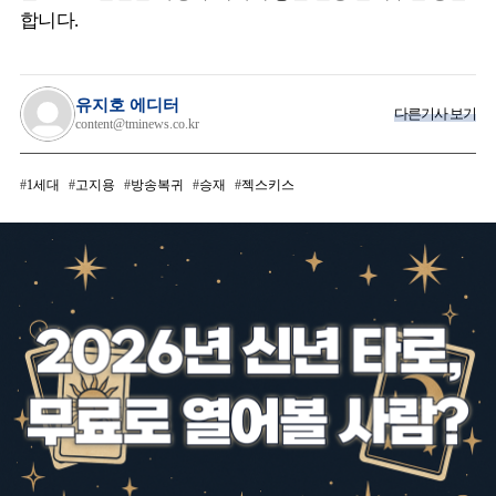
합니다.
유지호 에디터
다른기사 보기
content@tminews.co.kr
1세대
고지용
방송복귀
승재
젝스키스