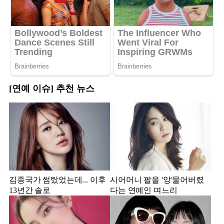
[연예 이슈] 추천 뉴스
김종국가 썸탔었는데... 이후
시어머니 팔을 '앙'물어버렸
13년간 솔로
다는 연예인 며느리