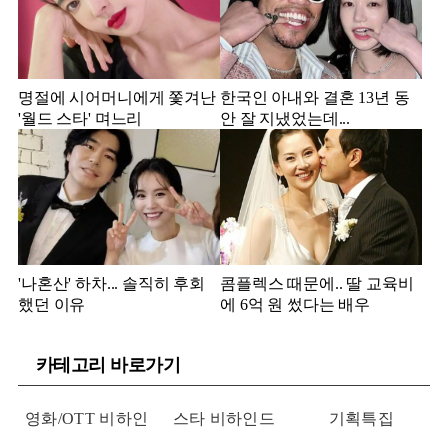
명절에 시어머니에게 쫓겨난
한국인 아내와 결혼 13년 동
'월드 스타' 며느리
안 잘 지냈었는데...
'나혼산' 하차... 솔직히 후회
콤플렉스 때문에.. 딸 교육비
했던 이유
에 6억 원 썼다는 배우
카테고리 바로가기
영화/OTT 비하인
스타 비하인드
기획특집