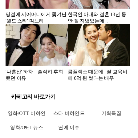
명절에 시어머니에게 쫓겨난
한국인 아내와 결혼 13년 동
'월드 스타' 며느리
안 잘 지냈었는데...
'나혼산' 하차... 솔직히 후회
콤플렉스 때문에.. 딸 교육비
했던 이유
에 6억 원 썼다는 배우
카테고리 바로가기
영화/OTT 비하인
스타 비하인드
기획특집
영화/OTT 뉴스
드
연예 이슈