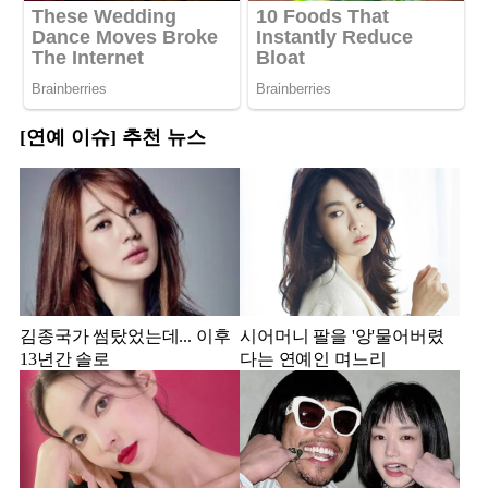
[연예 이슈] 추천 뉴스
김종국가 썸탔었는데... 이후
시어머니 팔을 '앙'물어버렸
13년간 솔로
다는 연예인 며느리