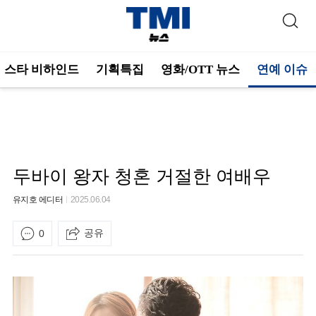
스타 비하인드
기획특집
영화/OTT 뉴스
연예 이슈
두바이 왕자 청혼 거절한 여배우
유지호 에디터
2025.06.04
공유
0