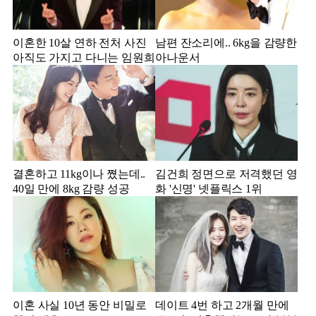
이혼한 10살 연하 전처 사진
남편 잔소리에.. 6kg을 감량한
아직도 가지고 다니는 임원희
아나운서
결혼하고 11kg이나 쪘는데..
김건희 정면으로 저격했던 영
40일 만에 8kg 감량 성공
화 '신명' 넷플릭스 1위
이혼 사실 10년 동안 비밀로
데이트 4번 하고 2개월 만에