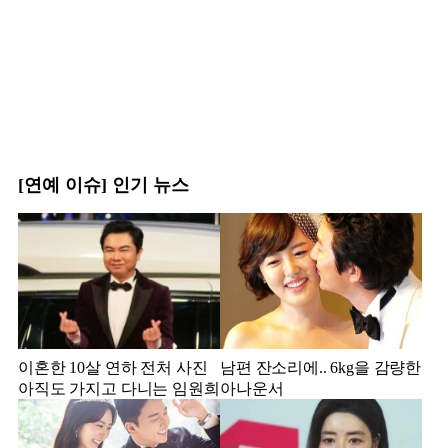
[연예 이슈] 인기 뉴스
이혼한 10살 연하 전처 사진
남편 잔소리에.. 6kg을 감량한
아직도 가지고 다니는 임원희
아나운서