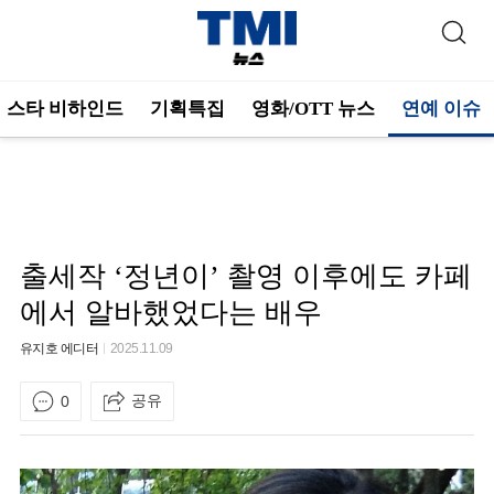
스타 비하인드
기획특집
영화/OTT 뉴스
연예 이슈
출세작 ‘정년이’ 촬영 이후에도 카페
에서 알바했었다는 배우
유지호 에디터
2025.11.09
공유
0