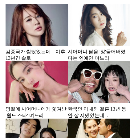
김종국가 썸탔었는데... 이후
시어머니 팔을 '앙'물어버렸
13년간 솔로
다는 연예인 며느리
명절에 시어머니에게 쫓겨난
한국인 아내와 결혼 13년 동
'월드 스타' 며느리
안 잘 지냈었는데...