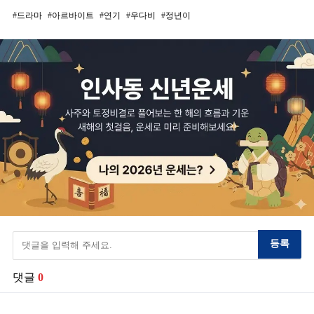
드라마
아르바이트
연기
우다비
정년이
등록
댓글
0