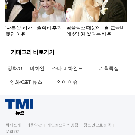
'나혼산' 하차... 솔직히 후회
콤플렉스 때문에.. 딸 교육비
했던 이유
에 6억 원 썼다는 배우
카테고리 바로가기
영화/OTT 비하인
스타 비하인드
기획특집
영화/OTT 뉴스
드
연예 이슈
회사소개
이용약관
개인정보처리방침
청소년보호정책
문의하기