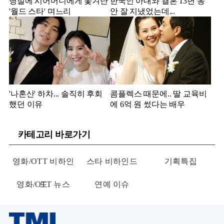
명절에 시어머니에게 쫓겨난
한국인 아내와 결혼 13년 동
'월드 스타' 며느리
안 잘 지냈었는데...
'나혼산' 하차... 솔직히 후회
콤플렉스 때문에.. 딸 교육비
했던 이유
에 6억 원 썼다는 배우
카테고리 바로가기
영화/OTT 비하인
스타 비하인드
기획특집
영화/OTT 뉴스
드
연예 이슈