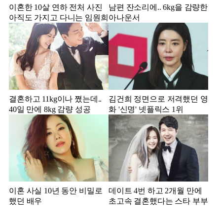
이혼한 10살 연하 전처 사진
남편 잔소리에.. 6kg을 감량한
아직도 가지고 다니는 임원희
아나운서
결혼하고 11kg이나 쪘는데..
김건희 정면으로 저격했던 영
40일 만에 8kg 감량 성공
화 '신명' 넷플릭스 1위
이혼 사실 10년 동안 비밀로
데이트 4번 하고 2개월 만에
했던 배우
초고속 결혼했다는 스타 부부