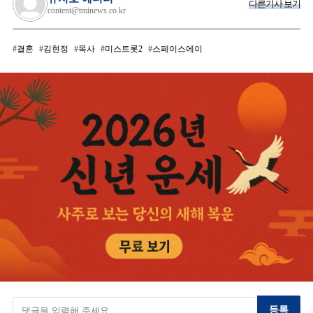
다른기사 보기
content@tminews.co.kr
결혼
김현정
목사
미스트롯2
스페이스에이
등록