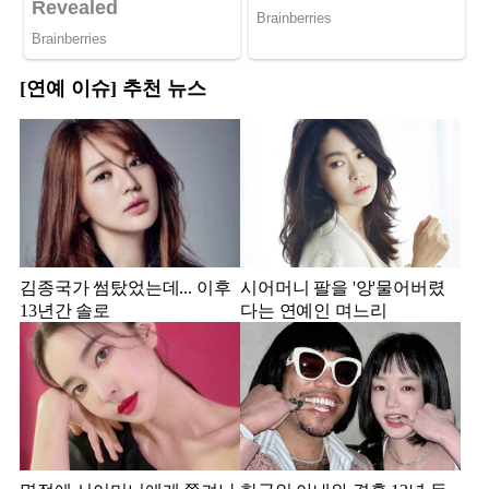
[연예 이슈] 추천 뉴스
김종국가 썸탔었는데... 이후
시어머니 팔을 '앙'물어버렸
13년간 솔로
다는 연예인 며느리