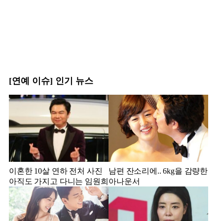
[연예 이슈] 인기 뉴스
이혼한 10살 연하 전처 사진
남편 잔소리에.. 6kg을 감량한
아직도 가지고 다니는 임원희
아나운서