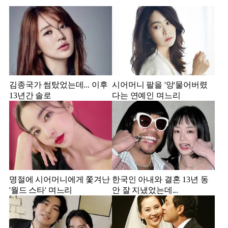
김종국가 썸탔었는데... 이후
시어머니 팔을 '앙'물어버렸
13년간 솔로
다는 연예인 며느리
명절에 시어머니에게 쫓겨난
한국인 아내와 결혼 13년 동
'월드 스타' 며느리
안 잘 지냈었는데...