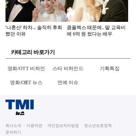
'나혼산' 하차... 솔직히 후회
콤플렉스 때문에.. 딸 교육비
했던 이유
에 6억 원 썼다는 배우
카테고리 바로가기
영화/OTT 비하인
스타 비하인드
기획특집
영화/OTT 뉴스
드
연예 이슈
회사소개
이용약관
개인정보처리방침
청소년보호정책
문의하기