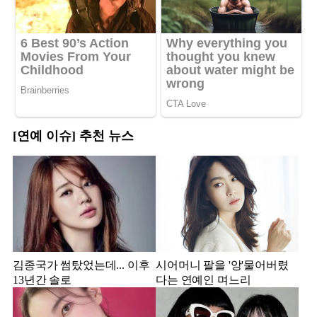
[연예 이슈] 추천 뉴스
김종국가 썸탔었는데... 이후
시어머니 팔을 '앙'물어버렸
13년간 솔로
다는 연예인 며느리