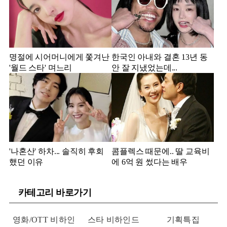
명절에 시어머니에게 쫓겨난
한국인 아내와 결혼 13년 동
'월드 스타' 며느리
안 잘 지냈었는데...
'나혼산' 하차... 솔직히 후회
콤플렉스 때문에.. 딸 교육비
했던 이유
에 6억 원 썼다는 배우
카테고리 바로가기
영화/OTT 비하인
스타 비하인드
기획특집