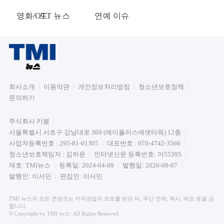
영화/OTT 뉴스
드
연예 이슈
회사소개
이용약관
개인정보처리방침
청소년보호정책
문의하기
주식회사 카붐
서울특별시 서초구 강남대로 369 (에이플러스에셋타워) 12층
사업자등록번호 : 295-81-01305
대표번호 : 070-4742-3566
청소년보호책임자 : 김하윤
인터넷신문 등록번호: 아55395
제호: TMI뉴스
등록일: 2024-04-09
발행일: 2026-08-07
발행인: 이서민
편집인: 이서민
TMI 뉴스의 모든 콘텐츠는 저작권법의 보호를 받은 바, 무단 전재, 복사, 배포 등을 금
합니다.
© Copyright by TMI 뉴스. All Rights Reserved.