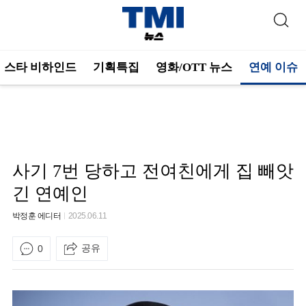
스타 비하인드
기획특집
영화/OTT 뉴스
연예 이슈
사기 7번 당하고 전여친에게 집 빼앗
긴 연예인
박정훈 에디터
2025.06.11
공유
0