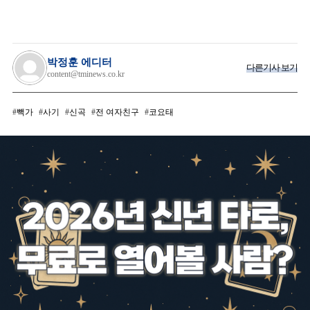
박정훈 에디터
다른기사 보기
content@tminews.co.kr
빽가
사기
신곡
전 여자친구
코요태