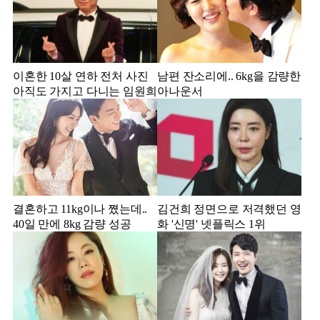
이혼한 10살 연하 전처 사진
남편 잔소리에.. 6kg을 감량한
아직도 가지고 다니는 임원희
아나운서
결혼하고 11kg이나 쪘는데..
김건희 정면으로 저격했던 영
40일 만에 8kg 감량 성공
화 '신명' 넷플릭스 1위