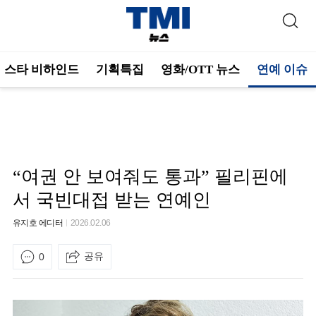
스타 비하인드
기획특집
영화/OTT 뉴스
연예 이슈
“여권 안 보여줘도 통과” 필리핀에
서 국빈대접 받는 연예인
유지호 에디터
2026.02.06
공유
0