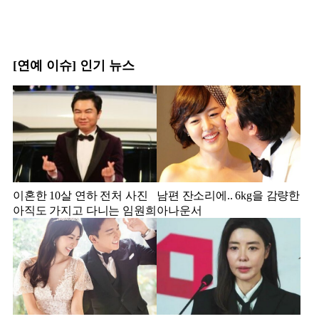
[연예 이슈] 인기 뉴스
이혼한 10살 연하 전처 사진
남편 잔소리에.. 6kg을 감량한
아직도 가지고 다니는 임원희
아나운서