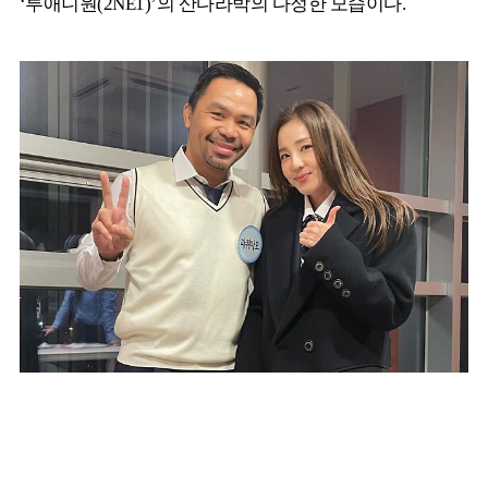
‘투애니원(2NE1)’의 산다라박의 다정한 모습이다.