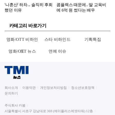
'나혼산' 하차... 솔직히 후회
콤플렉스 때문에.. 딸 교육비
했던 이유
에 6억 원 썼다는 배우
카테고리 바로가기
영화/OTT 비하인
스타 비하인드
기획특집
영화/OTT 뉴스
드
연예 이슈
회사소개
이용약관
개인정보처리방침
청소년보호정책
문의하기
주식회사 카붐
서울특별시 서초구 강남대로 369 (에이플러스에셋타워) 12층