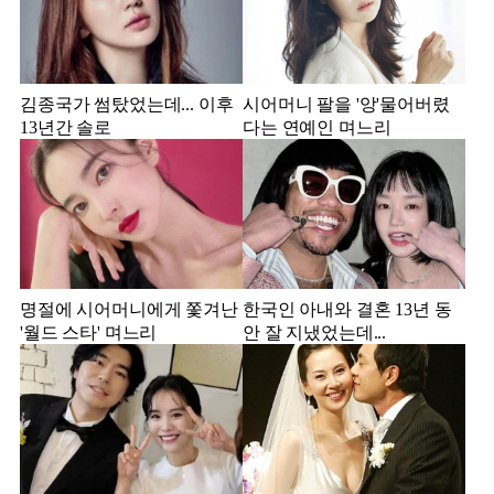
김종국가 썸탔었는데... 이후
시어머니 팔을 '앙'물어버렸
13년간 솔로
다는 연예인 며느리
명절에 시어머니에게 쫓겨난
한국인 아내와 결혼 13년 동
'월드 스타' 며느리
안 잘 지냈었는데...