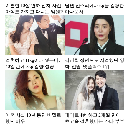
이혼한 10살 연하 전처 사진
남편 잔소리에.. 6kg을 감량한
아직도 가지고 다니는 임원희
아나운서
결혼하고 11kg이나 쪘는데..
김건희 정면으로 저격했던 영
40일 만에 8kg 감량 성공
화 '신명' 넷플릭스 1위
이혼 사실 10년 동안 비밀로
데이트 4번 하고 2개월 만에
했던 배우
초고속 결혼했다는 스타 부부