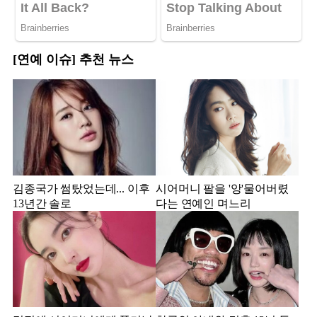
[연예 이슈] 추천 뉴스
김종국가 썸탔었는데... 이후
시어머니 팔을 '앙'물어버렸
13년간 솔로
다는 연예인 며느리