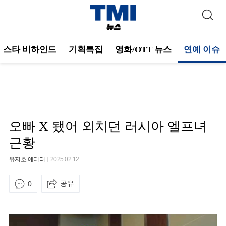
스타 비하인드
기획특집
영화/OTT 뉴스
연예 이슈
오빠 X 됐어 외치던 러시아 엘프녀
근황
유지호 에디터
2025.02.12
공유
0