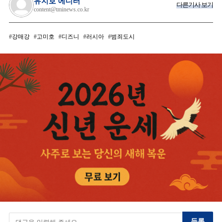
유지호 에디터
다른기사 보기
content@tminews.co.kr
강매강
고미호
디즈니
러시아
범죄도시
등록