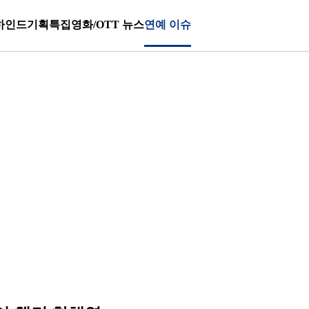
하인드
기획특집
영화/OTT 뉴스
연예 이슈