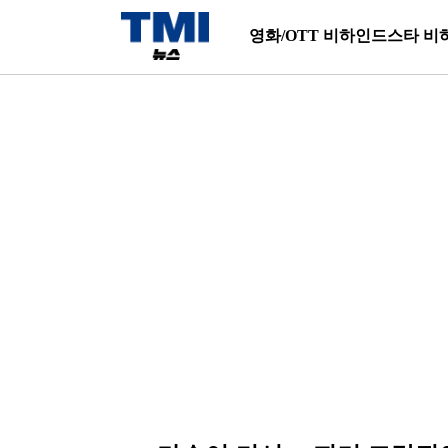
영화/OTT 비하인드
스타 비