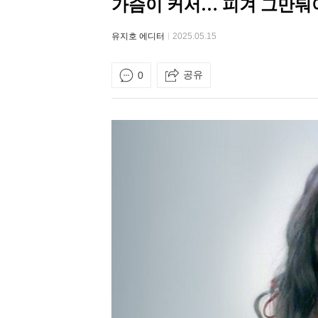
가슴이 커서… 피겨 그만둬
유지호 에디터
2025.05.15
공유
0