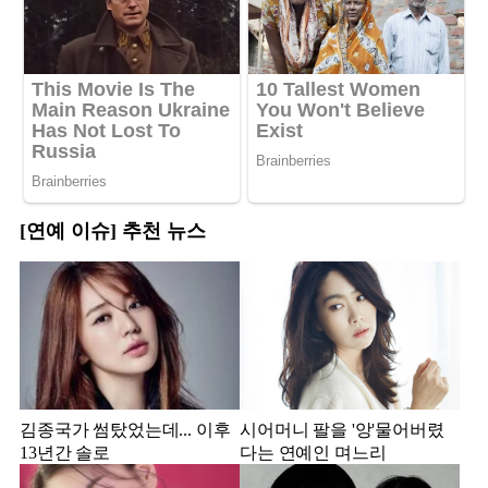
[연예 이슈] 추천 뉴스
김종국가 썸탔었는데... 이후
시어머니 팔을 '앙'물어버렸
13년간 솔로
다는 연예인 며느리