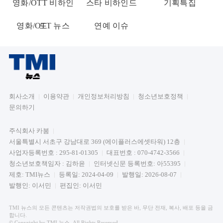
영화/OTT 비하인
스타 비하인드
기획특집
영화/OTT 뉴스
드
연예 이슈
회사소개
이용약관
개인정보처리방침
청소년보호정책
문의하기
주식회사 카붐
서울특별시 서초구 강남대로 369 (에이플러스에셋타워) 12층
사업자등록번호 : 295-81-01305
대표번호 : 070-4742-3566
청소년보호책임자 : 김하윤
인터넷신문 등록번호: 아55395
제호: TMI뉴스
등록일: 2024-04-09
발행일: 2026-08-07
발행인: 이서민
편집인: 이서민
TMI 뉴스의 모든 콘텐츠는 저작권법의 보호를 받은 바, 무단 전재, 복사, 배포 등을 금
합니다.
© Copyright by TMI 뉴스. All Rights Reserved.