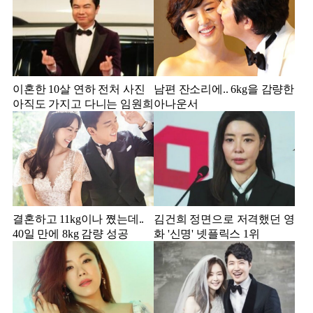
이혼한 10살 연하 전처 사진
남편 잔소리에.. 6kg을 감량한
아직도 가지고 다니는 임원희
아나운서
결혼하고 11kg이나 쪘는데..
김건희 정면으로 저격했던 영
40일 만에 8kg 감량 성공
화 '신명' 넷플릭스 1위