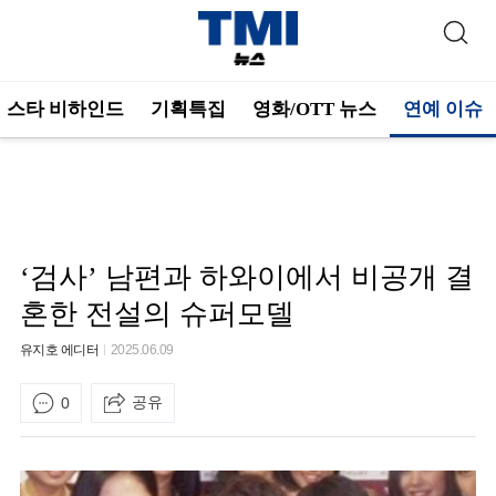
스타 비하인드
기획특집
영화/OTT 뉴스
연예 이슈
‘검사’ 남편과 하와이에서 비공개 결
혼한 전설의 슈퍼모델
유지호 에디터
2025.06.09
공유
0