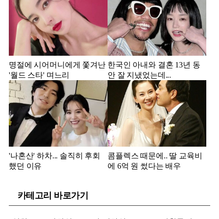
명절에 시어머니에게 쫓겨난
한국인 아내와 결혼 13년 동
'월드 스타' 며느리
안 잘 지냈었는데...
'나혼산' 하차... 솔직히 후회
콤플렉스 때문에.. 딸 교육비
했던 이유
에 6억 원 썼다는 배우
카테고리 바로가기