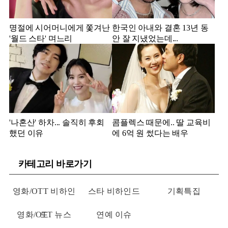
명절에 시어머니에게 쫓겨난
한국인 아내와 결혼 13년 동
'월드 스타' 며느리
안 잘 지냈었는데...
'나혼산' 하차... 솔직히 후회
콤플렉스 때문에.. 딸 교육비
했던 이유
에 6억 원 썼다는 배우
카테고리 바로가기
영화/OTT 비하인
스타 비하인드
기획특집
영화/OTT 뉴스
드
연예 이슈