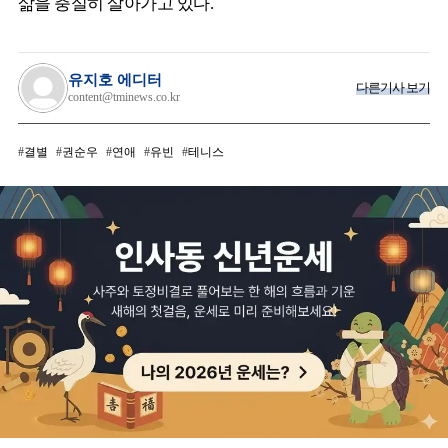
삶을 충실히 살아가고 있다.
유지호 에디터
다른기사 보기
content@tminews.co.kr
결별
권순우
연애
유빈
테니스