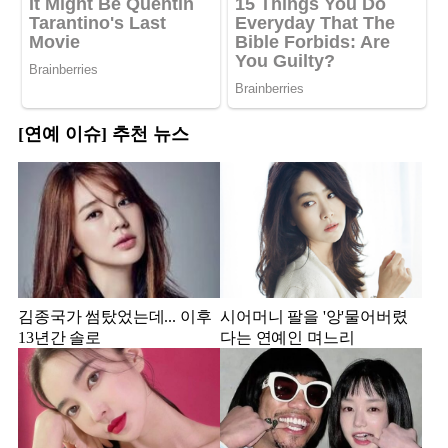
[연예 이슈] 추천 뉴스
김종국가 썸탔었는데... 이후
시어머니 팔을 '앙'물어버렸
13년간 솔로
다는 연예인 며느리