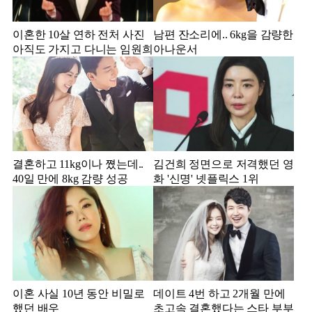
이혼한 10살 연하 전처 사진
남편 잔소리에.. 6kg을 감량한
아직도 가지고 다니는 임원희
아나운서
결혼하고 11kg이나 쪘는데..
김건희 정면으로 저격했던 영
40일 만에 8kg 감량 성공
화 '신명' 넷플릭스 1위
이혼 사실 10년 동안 비밀로
데이트 4번 하고 2개월 만에
했던 배우
초고속 결혼했다는 스타 부부