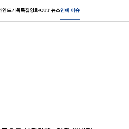
하인드
기획특집
영화/OTT 뉴스
연예 이슈