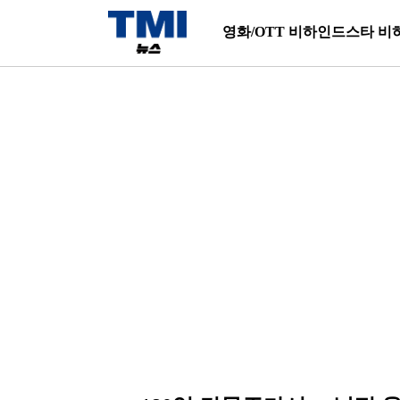
영화/OTT 비하인드
스타 비