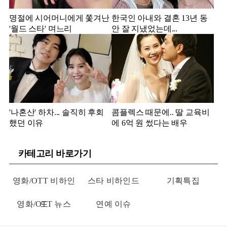
명절에 시어머니에게 쫓겨난
한국인 아내와 결혼 13년 동
'월드 스타' 며느리
안 잘 지냈었는데...
'나혼산' 하차... 솔직히 후회
콤플렉스 때문에.. 딸 교육비
했던 이유
에 6억 원 썼다는 배우
카테고리 바로가기
영화/OTT 비하인
스타 비하인드
기획특집
영화/OTT 뉴스
드
연예 이슈