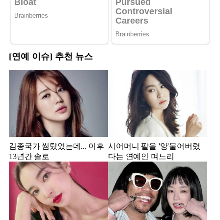
[연예 이슈] 추천 뉴스
김종국가 썸탔었는데... 이후
시어머니 팔을 '앙'물어버렸
13년간 솔로
다는 연예인 며느리