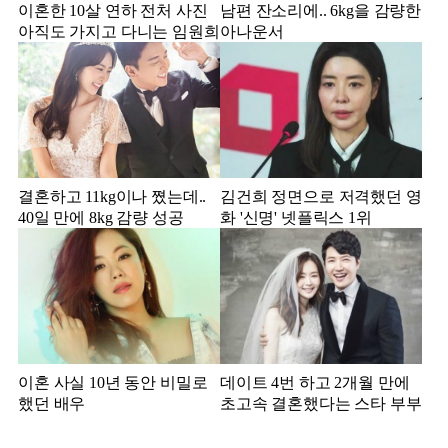
이혼한 10살 연하 전처 사진
남편 잔소리에.. 6kg을 감량한
아직도 가지고 다니는 임원희
아나운서
결혼하고 11kg이나 쪘는데..
김건희 정면으로 저격했던 영
40일 만에 8kg 감량 성공
화 '신명' 넷플릭스 1위
이혼 사실 10년 동안 비밀로
데이트 4번 하고 2개월 만에
했던 배우
초고속 결혼했다는 스타 부부