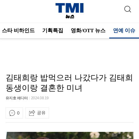
스타 비하인드
기획특집
영화/OTT 뉴스
연예 이슈
김태희랑 밥먹으러 나갔다가 김태희
동생이랑 결혼한 미녀
유지호 에디터
2024.08.19
공유
0