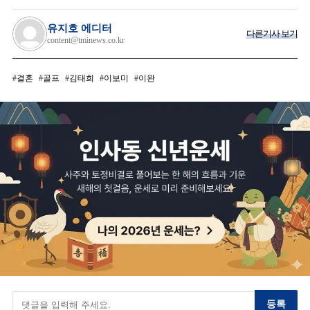
유지호 에디터
다른기사 보기
content@tminews.co.kr
결혼
골프
김태희
이보미
이완
등록