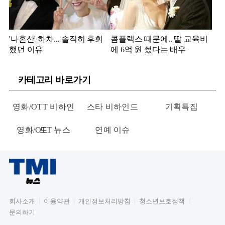
'나혼산' 하차... 솔직히 후회
콤플렉스 때문에.. 딸 교육비
했던 이유
에 6억 원 썼다는 배우
카테고리 바로가기
영화/OTT 비하인
스타 비하인드
기획특집
영화/OTT 뉴스
드
연예 이슈
회사소개
이용약관
개인정보처리방침
청소년보호정책
문의하기