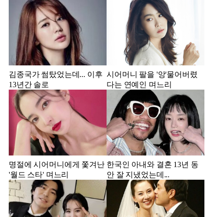
김종국가 썸탔었는데... 이후
시어머니 팔을 '앙'물어버렸
13년간 솔로
다는 연예인 며느리
명절에 시어머니에게 쫓겨난
한국인 아내와 결혼 13년 동
'월드 스타' 며느리
안 잘 지냈었는데...