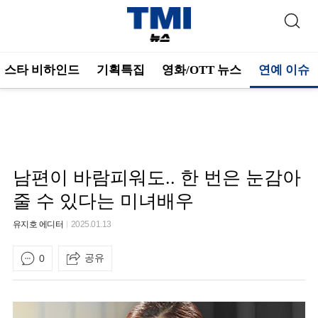
스타 비하인드
기획특집
영화/OTT 뉴스
연예 이슈
남편이 바람피워도.. 한 번은 눈감아
줄 수 있다는 미녀배우
유지호 에디터
2025.01.13
공유
0