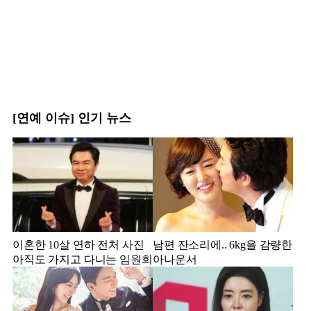
[연예 이슈] 인기 뉴스
이혼한 10살 연하 전처 사진
남편 잔소리에.. 6kg을 감량한
아직도 가지고 다니는 임원희
아나운서