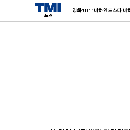
영화/OTT 비하인드
스타 비