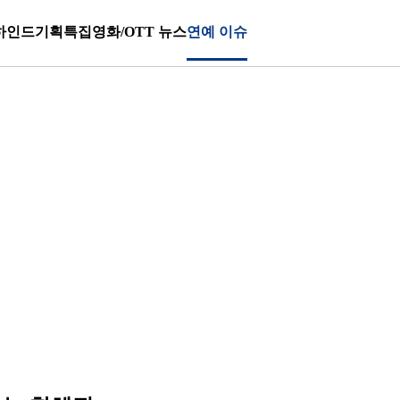
하인드
기획특집
영화/OTT 뉴스
연예 이슈