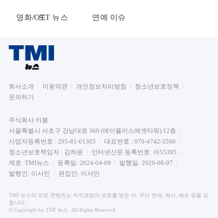
영화/OTT 뉴스
드
연예 이슈
회사소개
이용약관
개인정보처리방침
청소년보호정책
문의하기
주식회사 카붐
서울특별시 서초구 강남대로 369 (에이플러스에셋타워) 12층
사업자등록번호 : 295-81-01305
대표번호 : 070-4742-3566
청소년보호책임자 : 김하윤
인터넷신문 등록번호: 아55395
제호: TMI뉴스
등록일: 2024-04-09
발행일: 2026-08-07
발행인: 이서민
편집인: 이서민
TMI 뉴스의 모든 콘텐츠는 저작권법의 보호를 받은 바, 무단 전재, 복사, 배포 등을 금
합니다.
© Copyright by TMI 뉴스. All Rights Reserved.