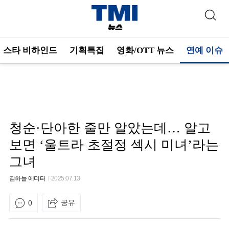
스타 비하인드
기획특집
영화/OTT 뉴스
연예 이슈
청순·단아한 줄만 알았는데… 알고
보면 ‘울트라 초절정 섹시 미녀’라는
그녀
김하늘 에디터
2025.07.13
공유
0