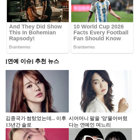
[연예 이슈] 추천 뉴스
김종국가 썸탔었는데... 이후
시어머니 팔을 '앙'물어버렸
13년간 솔로
다는 연예인 며느리