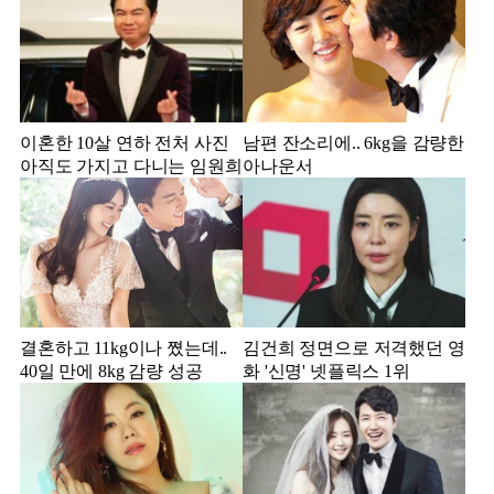
이혼한 10살 연하 전처 사진
남편 잔소리에.. 6kg을 감량한
아직도 가지고 다니는 임원희
아나운서
결혼하고 11kg이나 쪘는데..
김건희 정면으로 저격했던 영
40일 만에 8kg 감량 성공
화 '신명' 넷플릭스 1위