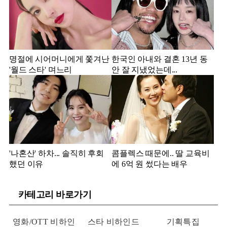
명절에 시어머니에게 쫓겨난
한국인 아내와 결혼 13년 동
'월드 스타' 며느리
안 잘 지냈었는데...
'나혼산' 하차... 솔직히 후회
콤플렉스 때문에.. 딸 교육비
했던 이유
에 6억 원 썼다는 배우
카테고리 바로가기
영화/OTT 비하인
스타 비하인드
기획특집