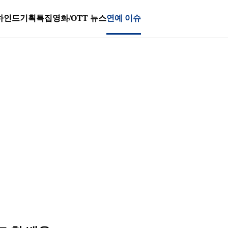
하인드
기획특집
영화/OTT 뉴스
연예 이슈