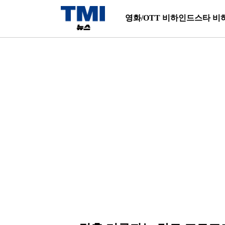
영화/OTT 비하인드
스타 비