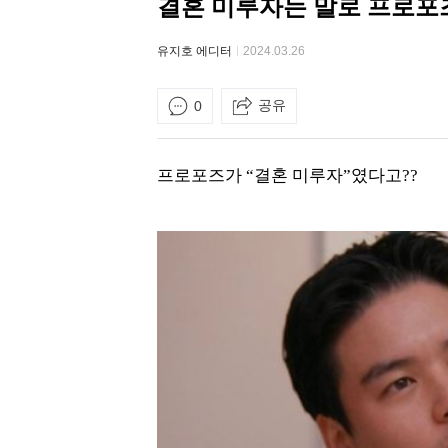
결혼 미루자는 말로 프로포
유지호 에디터
2024.03.26
공유
0
프로포즈가 “결혼 미루자”였다고??