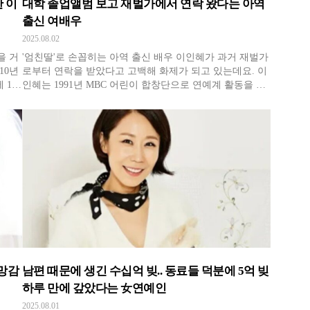
 이
대학 졸업앨범 보고 재벌가에서 연락 왔다는 아역
출신 여배우
2025.08.02
을 거
'엄친딸'로 손꼽히는 아역 출신 배우 이인혜가 과거 재벌가
10년
로부터 연락을 받았다고 고백해 화제가 되고 있는데요. 이
 1남
인혜는 1991년 MBC 어린이 합창단으로 연예계 활동을 시
조한
작해 드라마 '한명회' '종합병원' 등에 아역으로 출연했죠.
서 아
고려대학교 신문방송학 학사, 언론학 석박사를 마친 이인
아빠
혜는 "과거 대학 졸업 앨범을 보고 재벌가에서 만나자는
연락을 받았다"고
도망감
남편 때문에 생긴 수십억 빚.. 동료들 덕분에 5억 빚
하루 만에 갚았다는 女연예인
2025.08.01