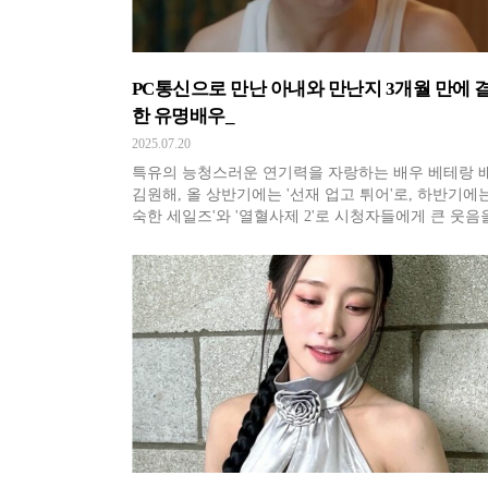
PC통신으로 만난 아내와 만난지 3개월 만에 
한 유명배우_
2025.07.20
특유의 능청스러운 연기력을 자랑하는 배우 베테랑 
김원해, 올 상반기에는 '선재 업고 튀어'로, 하반기에는
숙한 세일즈'와 '열혈사제 2'로 시청자들에게 큰 웃음
사했는데요. 서울예대 연극과 출신인 그는 연극배우로
동하던 중 류승룡, 장혁진, 서추자 등의 동료들과 함
1997년 출범한 넌버벌 퍼포먼스인 '난타'의 원년 멤버
약하게 됩니다.