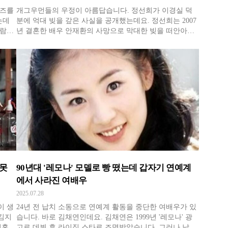
포즈를
개그우먼들의 우정이 아름답습니다. 정선희가 이경실 덕
는데
분에 억대 빚을 갚은 사실을 공개했는데요. 정선희는 2007
바람에
년 결혼한 배우 안재환의 사망으로 막대한 빚을 떠안아야
집에서
했는데요. 당시 원금 30억원으로 총 78억원 5000만원의 사
 한
채가 있던 것으로 알려졌죠. 3개월 만에 사채 이자가 9천만
실 원
원까지 늘어났고, 정선희가 살던 아파트마저 경매로 넘어
가며 위기가 찾아
 못
90년대 '레모나' 모델로 빵 떴는데 갑자기 연예계
에서 사라진 여배우
2025.07.28
이 생
24년 전 납치 소동으로 연예계 활동을 중단한 여배우가 있
 김지
습니다. 바로 김채연인데요. 김채연은 1999년 '레모나' 광
이혼했
고로 데뷔 후 라이징 스타로 조명받았습니다. 그러나 납치