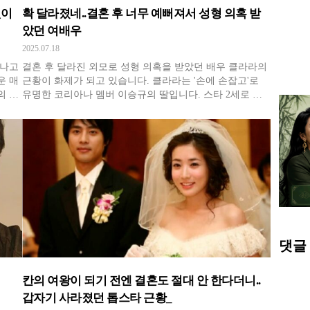
없이
확 달라졌네..결혼 후 너무 예뻐져서 성형 의혹 받
았던 여배우
2025.07.18
 나고
결혼 후 달라진 외모로 성형 의혹을 받았던 배우 클라라의
운 매
근황이 화제가 되고 있습니다. 클라라는 '손에 손잡고'로
의 카
유명한 코리아나 멤버 이승규의 딸입니다. 스타 2세로 이
전매
름을 알린 그녀는 2013년 밀착 레깅스를 입고 시구를 하며
 때부
화제가 됐죠. 드라마 '거침없니 하이킥'으로 처음 연기에
안무가
도전한 클라라는 '태희혜교지현이' '인연만들기' '맛있는 인
생' '응급
댓글
칸의 여왕이 되기 전엔 결혼도 절대 안 한다더니..
갑자기 사라졌던 톱스타 근황_