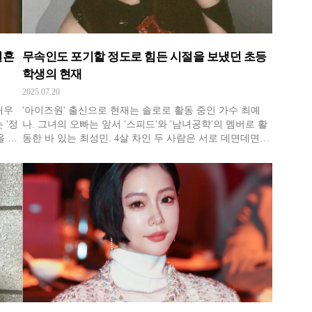
결혼
무속인도 포기할 정도로 힘든 시절을 보냈던 초등
학생의 현재
2025.07.20
배우
'아이즈원' 출신으로 현재는 솔로로 활동 중인 가수 최예
 '정
나. 그녀의 오빠는 앞서 '스피드'와 '남녀공학'의 멤버로 활
을 선
동한 바 있는 최성민. 4살 차인 두 사람은 서로 데면데면하
 활
고 서먹서먹한 다른 남매들과는 달리 유독 서로에 대한 정
께
이 애틋한 것으로 유명한데, 이는 최예나가 어린 시절 소아
로 활
암의 일종인 림프종을 앓았던 것이 크다. 때문에 예나는 목
에 호스를 낀