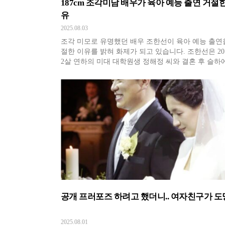
187cm 조각미남 배우가 육아 예능 출연 거절한
유
2025.08.03
조각 미모로 유명했던 배우 조한선이 육아 예능 출연
절한 이유를 밝혀 화제가 되고 있습니다. 조한선은 20
2살 연하의 미대 대학원생 정해정 씨와 결혼 후 슬하에
1녀를 두고 있는데요. 방송에 가족을 공개하지 않던 
선은 결혼 11년 만에 처음 MBC '전지적 참견 시점'에
내, 아이들과 함께 등장했습니다. 조한선은 그동안 '
어디
공개 프러포즈 하려고 했더니.. 여자친구가 
2025.08.01