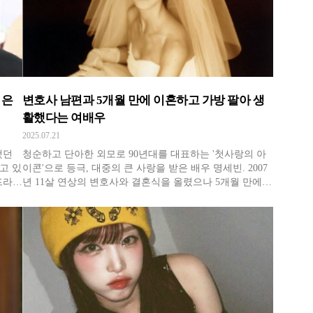
 은
변호사 남편과 5개월 만에 이혼하고 가방 팔아 생
활했다는 여배우
2025.07.21
청순하고 단아한 외모로 90년대를 대표하는 '첫사랑의 아
고 있
이콘'으로 등극, 대중의 큰 사랑을 받은 배우 명세빈. 2007
서프라이
년 11살 연상의 변호사와 결혼식을 올렸으나 5개월 만에
렷한
이혼했다는 소식이 전해진다. 놀라운 것은 결혼 후에도 혼
인신고를 하지 않았기 때문에 법적으로는 미혼이었다는
는 별
것인데, 결혼보다 이혼 소식이 더 화제가 되었기 때문일
까? 명세빈은 이후 3