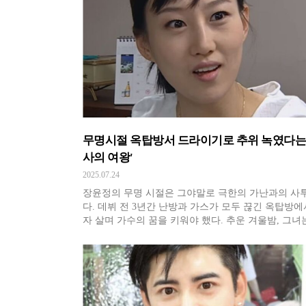
예능에
무명시절 옥탑방서 드라이기로 추위 녹였다는'
사의 여왕'
2025.07.24
장윤정의 무명 시절은 그야말로 극한의 가난과의 사
다. 데뷔 전 3년간 난방과 가스가 모두 끊긴 옥탑방에
자 살며 가수의 꿈을 키워야 했다. 추운 겨울밤, 그녀
어드라이어로 이불을 따뜻하게 데우고 강아지를 품에
고 잠들곤 했다. 생활고는 극에 달했다. 그녀는 무명 
소금물에 라면 하나를 끓여 3일을 버틴 적도 있다고 
놨다. "정말 굶어