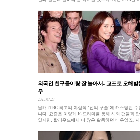
습니다. 딸 이가윤 양은 김지연이 양육했죠. 당시 김
"부부 사이에 사랑이 없던 쇼윈도 부부였다"고 이혼 
를 밝혔는데요. 이세창은 이혼에 이어 사기까지 당하
심한 스트레스
외국인 친구들이랑 잘 놀아서.. 교포로 오해받
우
2025.07.27
올해 JTBC 최고의 야심작 ‘신의 구술’에 캐스팅된 
니다. 요즘은 이렇게 K-드라마를 통해 해외 팬들과 
있지만, 할리우드에서 더 많은 활동하던 배우였죠. 저
아닌데요... ‘마블’과 ‘신비한 동물’ 같이 할리우드 
프랜차이즈에서 ‘연기’를 한다는 것은 영어실력이 
‘회화’ 수준이 아니라는 증거입니다. 해외 인터뷰나 