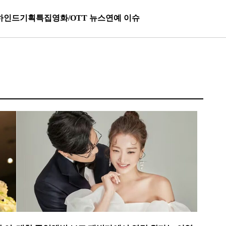
하인드
기획특집
영화/OTT 뉴스
연예 이슈