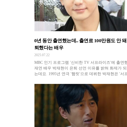
0년 동안 출연했는데.. 출연료 100만원도 안 돼
퇴했다는 배우
2025.07.22
MBC 인기 프로그램 '신비한 TV 서프라이즈'에 출연했던
재연 배우 박재현이 은퇴 선언 이유를 밝혀 화제가 되
는데요. 1995년 연극 '햄릿'으로 데뷔한 박재현은 '
즈 걔'로 불리며 재연 배우로 얼굴을 알렸습니다. 뚜
이목구미와 이국적인 외모를 자랑한 박재현은 '서프라이
즈'에서 미남 역할을 도맡아 하며 '재연계 장동건'이라
명을 얻