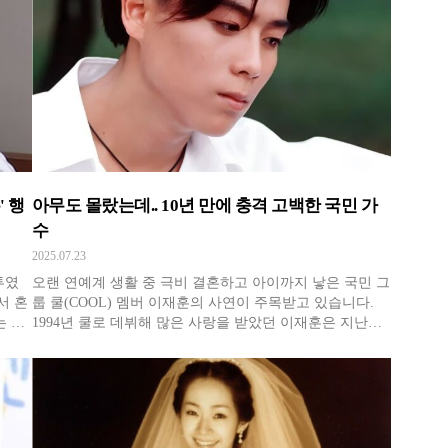
비는 행사 당일에도
 행
아무도 몰랐는데.. 10년 만에 충격 고백한 국민 가
수
2025.07.23
투였
오랜 연예계 생활 중 극비 결혼하고 아이까지 낳은 국민 그
서 혼
룹 쿨(COOL) 멤버 이재훈의 사연이 주목받고 있습니다.
는 헤
1994년 쿨로 데뷔해 많은 사랑을 받았던 이재훈은 지난
 안
2020년 2월 뒤늦게 결혼과 출산 소식을 전했는데요. 당시
시절
이재훈은 "타인의 관심을 부담스러워하는 비연예인 아내
털어
와 아이들을 위해 알라지 않았다"고 설명했죠. 가족을 보
호한다는 이유로