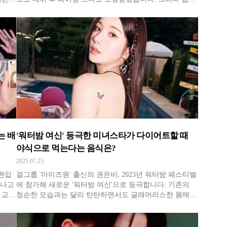
지연은
소동 이후 연예계에서 자취를 감췄죠. 2001년 김채연은
이유
"새벽 스토커에게 차로 납치됐다"고 주장했으나 자작극 논
면서
란에 휩싸였습니다. 경찰에 신고하지 않았기 때문인데요.
김채연은 당시
는 배
'워터밤 여신' 등극한 미녀스타가 다이어트할 때
야식으로 먹는다는 음식은?
2025.07.25
수현입
걸그룹 '아이즈원' 출신의 권은비, 2023년 워터밤 페스티벌
만나고
에 참가해 새로운 '워터밤 여신'으로 등극합니다. 기존의
 교포
청순한 모습과는 달리 탄탄하면서도 글래머러스한 몸매가
최강의
큰 화제가 되며 그해 여름을 접수한 권은비는 지난해 방송
단순히
을 통해 워터밤 행사를 준비 중인 모습을 공개하기도 합니
관련
다. 6년간 꾸준히 필라테스로 몸매를 관리해 왔다는 권은