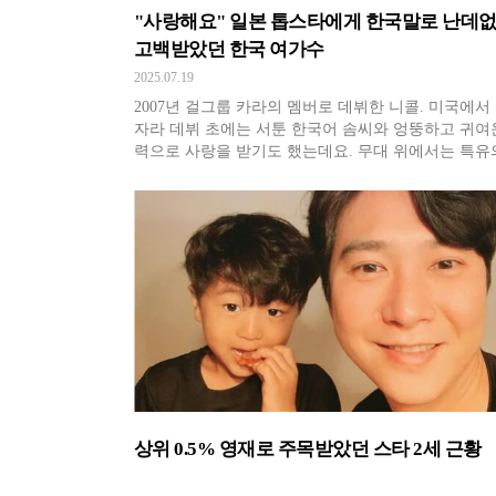
"사랑해요" 일본 톱스타에게 한국말로 난데
고백받았던 한국 여가수
2025.07.19
2007년 걸그룹 카라의 멤버로 데뷔한 니콜. 미국에서
자라 데뷔 초에는 서툰 한국어 솜씨와 엉뚱하고 귀여
력으로 사랑을 받기도 했는데요. 무대 위에서는 특유
리스마와 남다른 춤선으로 보는 이들을 사로잡는 반
력의 소유자로, 카라에게 명성을 안겨준 2집 '미스터'
터 그야말로 최고의 인기를 얻게 됩니다. 당시 유명 
인 홍영주는 니콜에
상위 0.5% 영재로 주목받았던 스타 2세 근황