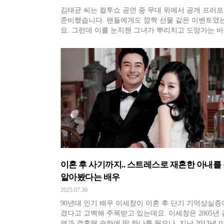
김태균 씨는 컬투쇼 공연 중 무대 위에서 공개 프러
준비했습니다. 팬들에게도 깜짝 선물 같은 이벤트였
요. 그런데 이를 눈치챈 그녀가 뿌리치고 도망가는 
무산되었다는.. “오빠, 그딴 건 제일 싫어해. 순댓국
술 먹고 ‘결혼하자’ 한 그 말이 훨씬 좋았다”는 아내의
마디가 더 진심 어린 프러포즈가 되었다고 합니다. 사
래 김태균 씨는
이혼 후 사기까지.. 스트레스로 재혼한 아내를
알아봤다는 배우
2025.07.30
90년대 인기 배우 이세창이 이혼 후 단기 기억상실증
겼다고 고백해 주목받고 있는데요. 이세창은 2005년
연과 결혼해 슬하에 딸 하나를 뒀으나, 지난 2013년 