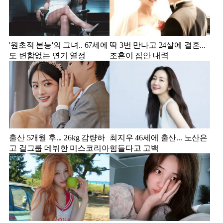
'원초적 본능'의 그녀.. 67세에
딱 3번 만나고 24살에 결혼...
도 변함없는 연기 열정
조혼이 집안 내력
출산 5개월 후... 26kg 감량하
최지우 46세에 출산... 노산은
고 걸그룹 데뷔한 미스코리아
힘들다고 고백