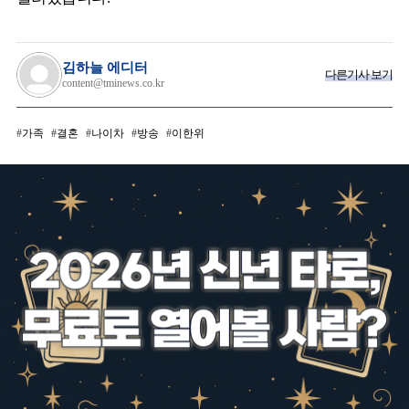
김하늘 에디터
다른기사 보기
content@tminews.co.kr
가족
결혼
나이차
방송
이한위