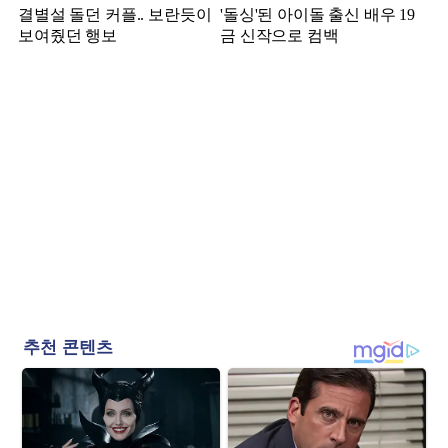
결별설 돌던 커플.. 보란듯이
'돌싱'된 아이돌 출신 배우 19
보여줬던 행보
금 신작으로 컴백