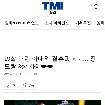
영화/OTT 비하인드
스타 비하인드
기획특집
영화
19살 어린 아내와 결혼했더니… 장
모랑 3살 차이❤️❤️
김하늘 에디터
2025.10.10
공유
0