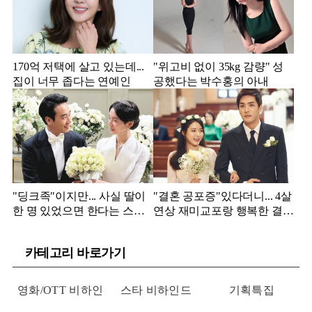
170억 저택에 살고 있는데...
"위고비 없이 35kg 감량" 성
집이 너무 좁다는 연예인
공했다는 박수홍의 아내
"딩크족"이지만... 사실 딸이
"결혼 공포증"있다더니... 4살
한 명 있었으면 한다는 스타
연상 재미교포랑 행복한 결혼
커플
생활 중 ❤️❤️
카테고리 바로가기
영화/OTT 비하인
스타 비하인드
기획특집