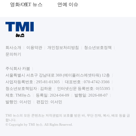
영화/OTT 뉴스
드
연예 이슈
회사소개
이용약관
개인정보처리방침
청소년보호정책
문의하기
주식회사 카붐
서울특별시 서초구 강남대로 369 (에이플러스에셋타워) 12층
사업자등록번호 : 295-81-01305
대표번호 : 070-4742-3566
청소년보호책임자 : 김하윤
인터넷신문 등록번호: 아55395
제호: TMI뉴스
등록일: 2024-04-09
발행일: 2026-08-07
발행인: 이서민
편집인: 이서민
TMI 뉴스의 모든 콘텐츠는 저작권법의 보호를 받은 바, 무단 전재, 복사, 배포 등을 금
합니다.
© Copyright by TMI 뉴스. All Rights Reserved.