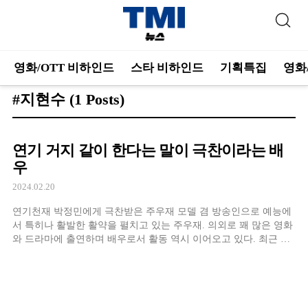
영화/OTT 비하인드
스타 비하인드
기획특집
영화
#지현수
(1 Posts)
연기 거지 같이 한다는 말이 극찬이라는 배
우
2024.02.20
연기천재 박정민에게 극찬받은 주우재 모델 겸 방송인으로 예능에
서 특히나 활발한 활약을 펼치고 있는 주우재. 의외로 꽤 많은 영화
와 드라마에 출연하며 배우로서 활동 역시 이어오고 있다. 최근 인
기리에 방영된 JTBC '힘쎈여자 강남순'에서는 무리한 코인