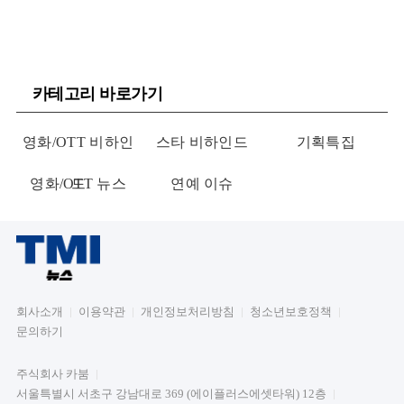
카테고리 바로가기
영화/OTT 비하인
스타 비하인드
기획특집
영화/OTT 뉴스
드
연예 이슈
회사소개
이용약관
개인정보처리방침
청소년보호정책
문의하기
주식회사 카붐
서울특별시 서초구 강남대로 369 (에이플러스에셋타워) 12층