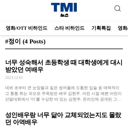
영화/OTT 비하인드
스타 비하인드
기획특집
영화
#정이
(4 Posts)
너무 성숙해서 초등학생 때 대학생에게 대시
받았던 여배우
2023.12.01
데뷔 초부터 큰 눈망울과 짙은 쌍꺼풀에 도톰한 입술 등 매력적이
고 통통 튀는 외모로 주목받은 배우 김현주. 어린 시절 예쁜 어린이
선발대회에서 '미'를 수상한 바 있는 김현주. 온라인에 공개된 그녀
의 유치원과 고등학교 졸업사진 등을 보면 어린 시절부터
성인배우랑 너무 닮아 교체되었는지도 몰랐
던 아역배우