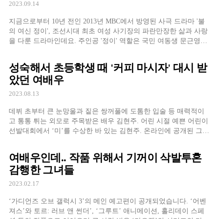
2023.09.14
지금으로부터 10년 전인 2013년 MBC에서 방영된 사극 드라마 '불
의 여신 정이', 조선시대 최초 여성 사기장의 파란만장한 삶과 사랑
을 다룬 드라마인데요. 주인공 '정이' 역할은 국민 여동생 문근영이,
'광해' 역할에는 배우 이상윤이 맡았습니다.
성숙해서 초등학생 때 '커피 마시자' 대시 받
았던 여배우
2023.08.13
데뷔 초부터 큰 눈망울과 짙은 쌍꺼풀에 도톰한 입술 등 매력적이
고 통통 튀는 외모로 주목받은 배우 김현주. 어린 시절 예쁜 어린이
선발대회에서 ‘미’를 수상한 바 있는 김현주. 온라인에 공개된 그녀
의 유치원과 고등학교 졸업사진 등을 보면 어린 시절부터 굴욕이라
곤 찾아볼 수 없다는 모태미녀라는 사실을 알 수 있습니다 덕분에
여배우인데.. 작품 위해서 기꺼이 삭발투혼
어린 시절부터 남다른 인기를 자랑했다고 하는데요. 심지어 초등학
감행한 그녀들
생 때도 […]
2023.02.17
‘가디언즈 오브 갤럭시 3’의 메인 예고편이 공개되었습니다. ‘어벤
져스’와 토르: 러브 앤 썬더’, ‘그루트’ 애니메이션, 홀리데이 스페