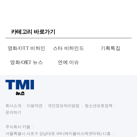
카테고리 바로가기
영화/OTT 비하인
스타 비하인드
기획특집
영화/OTT 뉴스
드
연예 이슈
회사소개
이용약관
개인정보처리방침
청소년보호정책
문의하기
주식회사 카붐
서울특별시 서초구 강남대로 369 (에이플러스에셋타워) 12층