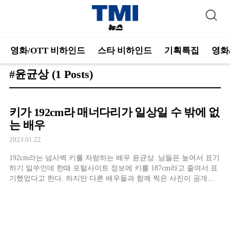
영화/OTT 비하인드
스타 비하인드
기획특집
영화
#윤균상
(1 Posts)
키가 192cm라 매너다리가 일상일 수 밖에 없
는 배우
2023.01.22
192cm라는 넘사벽 키를 자랑하는 배우 윤균상. 남들은 높여서 표기
하기 일쑤인데 한때 포털사이트 정보에 키를 187cm라고 줄여서 표
기했었다고 한다. 하지만 다른 배우들과 함께 찍은 사진이 공개되
며 키에 대한 수많은 의혹을 낳게 되자 실제로는 190cm가 넘는다는
사