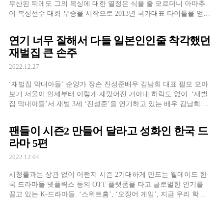
무산된 뒤에도 그의 복싱에 대한 열정은 식을 줄 모르더니 아마추
어 복싱선수 대회 우승을 시작으로 2013년 국가대표 타이틀을 얻게
된다. 아쉽게도 습관성 어깨 탈구로 2015년 훈련을 중단하고 선수
생활을 마
연기 너무 잘해서 다들 일본인인줄 착각했던
재벌집 큰 손주
2022.12.27
‘재벌집 막내아들’ 순양가 장손 진성준배우 김남희 대표 필모 모아
보기 서울이 언제부터 이렇게 재밌어진 거야내 허락도 없이. ‘재벌
집 막내아들’서 재벌 3세 ‘진성준’을 연기하고 있는 배우 김남희. 중
저음의 매력적인 목소리와 발성, 탄탄한 연기력으로 또 한 번 배우
로서
팬들이 시즌2 만들어 달라고 성화인 한국 드
라마 5편
2022.12.04
시청률과는 상관 없이 어쩐지 시즌 2기대하게 만드는 웰메이드 한
국 드라마들 넷플릭스 등의 OTT 플랫폼을 타고 글로벌한 인기를
끌고 있는 K-드라마들. ‘스위트홈’, ‘오징어 게임’, 지금 우리 학교
는’ 등의 작품들이 다음 시즌 제작을 확정하며 큰 기대를 모으고 있
다.