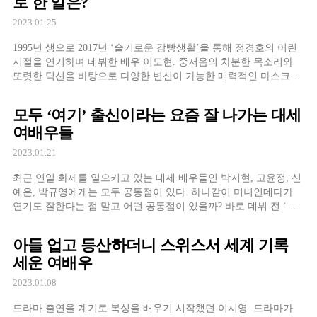
로 한 일은?
2023.01.25
1995년 생으로 2017년 ‘슬기로운 감빵생활’을 통해 정경호의 어린
시절을 연기하며 데뷔한 배우 이도현. 중저음의 차분한 목소리와
또렷한 딕션을 바탕으로 다양한 변신이 가능한 매력적인 마스크로
떠오르는 스타로 주목 받고 있는데요. 최근에는 ‘더 글로리’를 통해
송혜
모두 ‘여기’ 출신이라는 요즘 잘 나가는 대세
여배우들
2023.01.21
최근 연일 화제를 일으키고 있는 대세 배우들인 박지현, 고윤정, 신
예은, 박규영에게는 모두 공통점이 있다. 하나같이 미녀인데다가
연기도 잘한다는 점 말고 어떤 공통점이 있을까? 바로 데뷔 전 ‘대
학내일’ 매거진이 먼저 알아본 스타들이라는 것. 그들의 데뷔 전 학
생 시절
아들 업고 등산하더니 스위스서 세계 기록
세운 여배우
2023.01.08
드라마 출연을 계기로 복싱을 배우기 시작했던 이시영. 드라마가