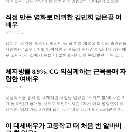
적이 있다. 당시 강남의 한 성형외과 병원장의 인터뷰가 있었는데...
배우 고윤정 사진을 가지고 오는 일본인이 가장
직접 만든 영화로 데뷔한 김민희 닮은꼴 여
배우
2023.07.24
김혜수, 조인성, 염정아, 박정민 등 올 여름 개봉작 최강의 출연진을
자랑하는 ‘밀수’. 이렇게 쟁쟁한 선배들의 존재감에 밀리지 않는 배
우 고민시가 ‘갈매기 눈썹’이 벌써 화제다. 좀 특별했던 데뷔 고등
학교를 졸업하자마자 ‘웨딩 플래너’로 바로 취업했
체지방률 8.9%, CG 의심케하는 근육몸매 자
랑한 여배우
2023.07.13
넷플릭스를 통해 전 세계적인 사랑을 받았던 ‘스위트 홈’의 시즌 2
가 올 하반기 공개될 것으로 보인다. 시즌 1에서 여러 명장면이 있
겠지만, 역시 가장 기억에 남는 것은 바로 CG가 의심스러웠던 이시
영의 등근육. 그런데 그 사이 이시영은 운동을 멈추지
이 대세배우가 고등학교 때 처음 번 알바비