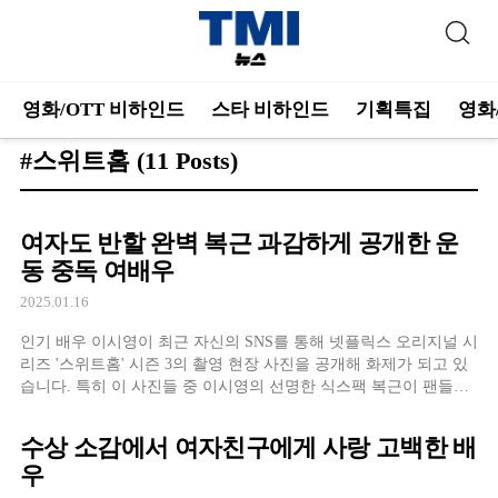
영화/OTT 비하인드
스타 비하인드
기획특집
영화
#스위트홈
(11 Posts)
여자도 반할 완벽 복근 과감하게 공개한 운
동 중독 여배우
2025.01.16
인기 배우 이시영이 최근 자신의 SNS를 통해 넷플릭스 오리지널 시
리즈 '스위트홈' 시즌 3의 촬영 현장 사진을 공개해 화제가 되고 있
습니다. 특히 이 사진들 중 이시영의 선명한 식스팩 복근이 팬들의
이목을 집중시켰습니다. 공개된 사진에서 이시영은 특수 분장을 하
고 진지하게 촬영에 임하는 모습을 보여주었습니다. 그러나 가장
수상 소감에서 여자친구에게 사랑 고백한 배
주목을 받은 것은 그녀의 탄탄한
우