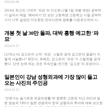
2024.05.09
2024년 최고의 기대작 ‘파묘’의 이도현 (2월 1일 개봉 예정) 공부하
기 싫어서 매일 ‘해바라기’만 보던 고등학생 고등학교 시절 공부하
기가 너무 싫었던 이도현은 전자사전에 영화를 다운로드하여 시간
을 때우긴 했다고. 그때 몇 번이고 다시 보던 영화가
개봉 첫 날 30만 돌파, 대박 흥행 예고한 '파
묘'
2024.02.23
[신작소식] 김고은의 신작 ‘파묘’ 스틸컷 공개 김고은의 얼굴이 이
렇게 서늘했나? 최민식, 유해진, 김고은의 ‘파묘’가 스틸컷을 공개
했다. 단연 눈에 띄는 것은 무속인을 연기한 ‘김고은’의 표정이다.
드라마 ‘도깨비’나 영화 ‘변산’에서 세상 무해하게
일본인이 강남 성형외과에 가장 많이 들고
오는 사진의 주인공
2024.02.13
‘언젠가는 슬기로운 전공의생활’에 합류한 고윤정 지난 2022년 일
본 방송국 TBS가 일본 관광객의 한국 성형외과 투어에 대해 보도한