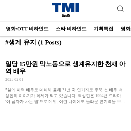
영화/OTT 비하인드
스타 비하인드
기획특집
영화
#생계-유지
(1 Posts)
일당 15만원 막노동으로 생계유지한 천재 아
역 배우
2025.02.01
5살에 아역 배우로 데뷔해 올해 31년 차 연기자로 우뚝 선 배우 백
성현의 이야기가 화제가 되고 있습니다. 백성현은 1994년 드라마
'이 남자가 사는 법'으로 데뷔, 어린 나이에도 놀라운 연기력을 보였
습니다. '허준' 전광렬, '다모' 이서진, '천국의 계단' 권상우 등 인기
작 주인공의 아역을 맡으며 차근차근 성장했는데요. 2013년 KBS
'사랑은 노래