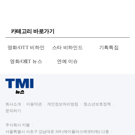
카테고리 바로가기
영화/OTT 비하인
스타 비하인드
기획특집
영화/OTT 뉴스
드
연예 이슈
회사소개
이용약관
개인정보처리방침
청소년보호정책
문의하기
주식회사 카붐
서울특별시 서초구 강남대로 369 (에이플러스에셋타워) 12층