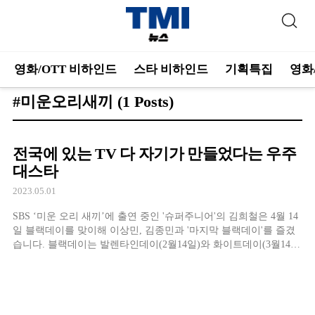
영화/OTT 비하인드
스타 비하인드
기획특집
영화
#미운오리새끼
(1 Posts)
전국에 있는 TV 다 자기가 만들었다는 우주
대스타
2023.05.01
SBS ‘미운 오리 새끼’에 출연 중인 '슈퍼주니어'의 김희철은 4월 14
일 블랙데이를 맞이해 이상민, 김종민과 '마지막 블랙데이'를 즐겼
습니다. 블랙데이는 발렌타인데이(2월14일)와 화이트데이(3월14
일)에 아무런 선물을 못 받은 이들이 짜장면을 나