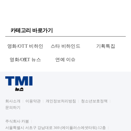
카테고리 바로가기
영화/OTT 비하인
스타 비하인드
기획특집
영화/OTT 뉴스
드
연예 이슈
회사소개
이용약관
개인정보처리방침
청소년보호정책
문의하기
주식회사 카붐
서울특별시 서초구 강남대로 369 (에이플러스에셋타워) 12층