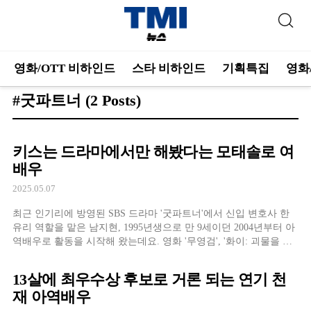
영화/OTT 비하인드
스타 비하인드
기획특집
영화
#굿파트너
(2 Posts)
키스는 드라마에서만 해봤다는 모태솔로 여
배우
2025.05.07
최근 인기리에 방영된 SBS 드라마 '굿파트너'에서 신입 변호사 한
유리 역할을 맡은 남지현, 1995년생으로 만 9세이던 2004년부터 아
역배우로 활동을 시작해 왔는데요. 영화 '무영검', '화이: 괴물을 삼
킨 아이', 드라마 '선덕여왕', '자이언트' 등의 다양한 작품을 통해 배
우로 활동을 이어오면서도 학업을 게을리하지 않은 덕분에 2014년
13살에 최우수상 후보로 거론 되는 연기 천
서강대학교
재 아역배우