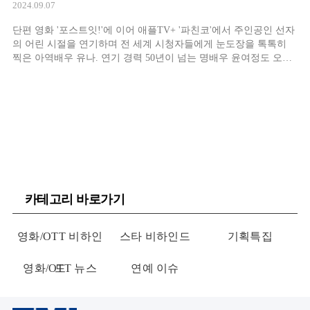
2024.09.07
단편 영화 '포스트잇!'에 이어 애플TV+ '파친코'에서 주인공인 선자
의 어린 시절을 연기하며 전 세계 시청자들에게 눈도장을 톡톡히
찍은 아역배우 유나. 연기 경력 50년이 넘는 명배우 윤여정도 오디
션을 보고 합류한 작품에 10살도 채 되지 않은 이 어린 소녀 역시 당
당하게 오디션에 합격, 합류하며 일찌감치 그 연기력을 입증한다.
작품 속에서 일본을 성토하
카테고리 바로가기
영화/OTT 비하인
스타 비하인드
기획특집
영화/OTT 뉴스
드
연예 이슈