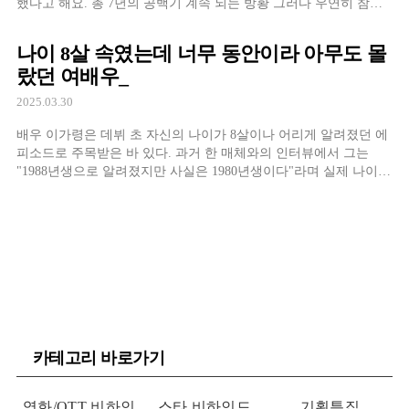
했다고 해요. 총 7년의 공백기 계속 되는 방황 그러다 우연히 참가
한 ‘슈퍼모델 선발대회’를 계기로 수현은 2006년 SBS 드라마 ‘게임
의 여왕’으로 데뷔합니다. 그러나 곧 바로 4년간 공백기를 갖게 됩
나이 8살 속였는데 너무 동안이라 아무도 몰
니다. 진로에 대
랐던 여배우_
2025.03.30
배우 이가령은 데뷔 초 자신의 나이가 8살이나 어리게 알려졌던 에
피소드로 주목받은 바 있다. 과거 한 매체와의 인터뷰에서 그는
"1988년생으로 알려졌지만 사실은 1980년생이다"라며 실제 나이를
밝혀 화제를 모았다. 당시 이가령은 "소속사 없이 혼자 활동하다 보
니 프로필을 수정할 기회가 없었다. 작품에만 집중하느라 다른 것
들을 돌아볼 여유도 없었고, 모
카테고리 바로가기
영화/OTT 비하인
스타 비하인드
기획특집