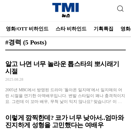
영화/OTT 비하인드
스타 비하인드
기획특집
영화
#경력
(5 Posts)
알고 나면 너무 놀라운 톱스타의 뽀시래기
시절
2025.08.28
2005년 MBC에서 방영된 드라마 '돌아온 일지매'에서 일지매의 어
린 시절을 연기한 아역배우입니다. 변발 스타일이 꽤나 충격적이지
요. 그런데 이 꼬마 배우, 무척 낯이 익지 않나요? 맞습니다! 이 아
역 배우는 20년 후 2025 하얼빈 동계 아시안게임 남자 피겨 스케이
팅 부분 금메달을 획득한 차준환 선수가 됩니다. '피겨퀸' 김연아에
이렇게 깜찍한데? 코가 너무 낮아서..엄마와
이어 남자 피겨
진지하게 성형을 고민했다는 여배우