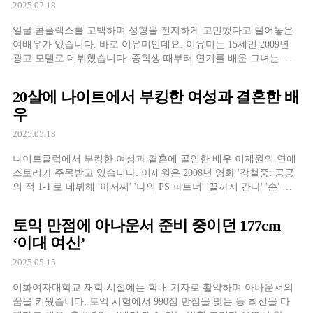
2025.07.18
얼굴 콤플렉스를 고백하며 성형을 진지하게 고민했다고 털어놓은
여배우가 있습니다. 바로 이유미인데요. 이유미는 15세인 2009년
광고 모델로 데뷔했습니다. 중학생 때부터 연기를 배운 그녀는 단
역부터 차근차근 경험을 쌓았죠. 드라마 '태희혜교지현이' '신의 퀴
즈3' '20세기 소년 소녀' '으라차차 와이키키' '미스 함무라비' '보이
20살에 나이트에서 부킹한 여성과 결혼한 배
스2' '땐뽀걸즈' '의사
우
2025.05.18
나이트클럽에서 부킹한 여성과 결혼에 골인한 배우 이재원의 연애
스토리가 주목받고 있습니다. 이재원은 2008년 영화 '강철중: 공공
의 적 1-1'로 데뷔해 '아저씨' '나의 PS 파트너' '끝까지 간다' '손' 등
에 출연했는데요. 스크린뿐만 아니라 드라마 '각시탈' '주군의 태양'
'닥터 이방인' '푸른 바다의 전설' '언터처블' '철인왕후' '악귀' '옥
토익 만점에 아나운서 준비 중이던 177cm
‘이대 여신’
2025.05.15
이화여자대학교 재학 시절에는 학내 기자로 활약하며 아나운서의
꿈을 키웠습니다. 토익 시험에서 990점 만점을 맞는 등 최선을 다