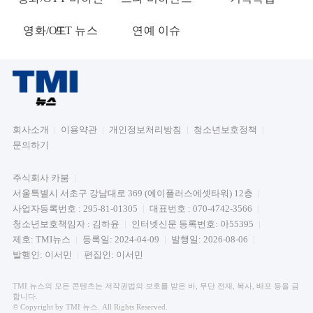
영화/OTT 뉴스
드
연예 이슈
회사소개
이용약관
개인정보처리방침
청소년보호정책
문의하기
주식회사 카붐
서울특별시 서초구 강남대로 369 (에이플러스에셋타워) 12층
사업자등록번호 : 295-81-01305
대표번호 : 070-4742-3566
청소년보호책임자 : 김하윤
인터넷신문 등록번호: 아55395
제호: TMI뉴스
등록일: 2024-04-09
발행일: 2026-08-06
발행인: 이서민
편집인: 이서민
TMI 뉴스의 모든 콘텐츠는 저작권법의 보호를 받은 바, 무단 전재, 복사, 배포 등을 금
합니다.
© Copyright by TMI 뉴스. All Rights Reserved.